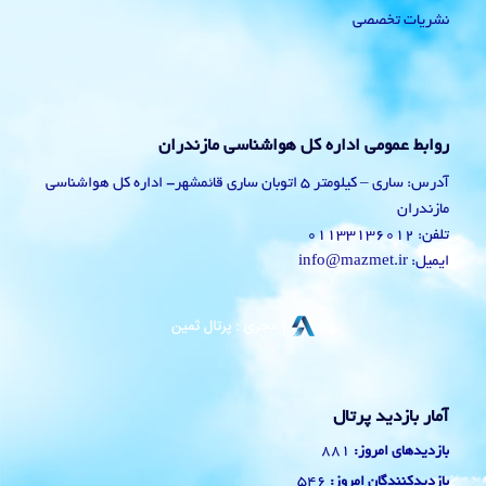
نشریات تخصصی
روابط عمومی اداره کل هواشناسی مازندران
آدرس: ساری – کیلومتر 5 اتوبان ساری قائمشهر- اداره کل هواشناسی
مازندران
تلفن: 01133136012
ایمیل: info@mazmet.ir
آمار بازدید پرتال
881
بازدیدهای امروز:
546
بازدیدکنندگان امروز: