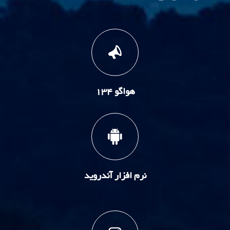
هواگو 134
نرم افزار آندروید