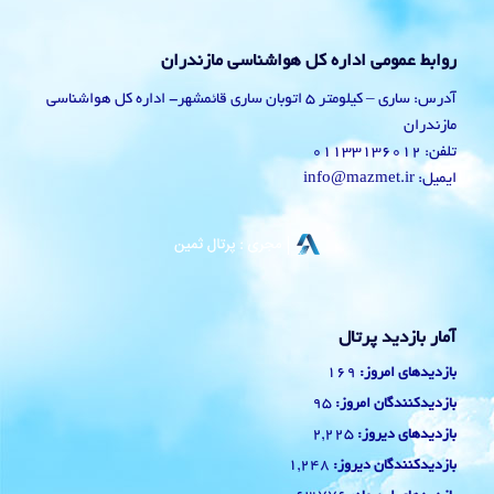
روابط عمومی اداره کل هواشناسی مازندران
آدرس: ساری – کیلومتر 5 اتوبان ساری قائمشهر- اداره کل هواشناسی
مازندران
تلفن: 01133136012
ایمیل: info@mazmet.ir
آمار بازدید پرتال
169
بازدیدهای امروز:
95
بازدیدکنندگان امروز:
2,225
بازدیدهای دیروز:
1,248
بازدیدکنندگان دیروز: