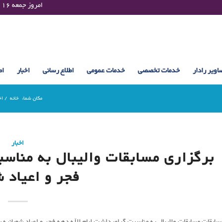
Friday 07 August 2026 , 23:32 UTC ¤¤¤¤ امروز جمعه ۱۶ مرداد ۱۴۰۵ساعت : ۲۳:۳۲
اویر رادار
خدمات تخصصی
خدمات عمومی
اطلاع رسانی
اخبار
اط
مکان شما:
خانه
/
اخ
اخبار
برگزاری مسابقات والیبال به مناسب
فجر و اعیاد ش