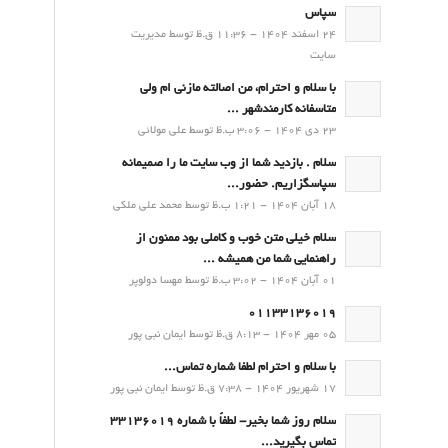
سپاس
24 اسفند 1404 - 11:36 ق.ظ توسط مدیریت
سایت
با سلام و احترام، من اصالته مازنی ام ولی
متاسفانه کارمندشهر ...
23 دی 1404 - 3:06 ب.ظ توسط علی مولائی
سلام . بازدید شما از وب سایت ما را صمیمانه
سپاسگزاریم. حضور...
18 آبان 1404 - 1:21 ب.ظ توسط محمد علی ملکی
سلام خیلی متن خوب و کاملی بود ممنون از
راهنمایی شما من همیشه ...
01 آبان 1404 - 3:02 ب.ظ توسط مهسا دولوپر
01133136019
05 مهر 1404 - 8:13 ق.ظ توسط ایمان نبی پور
با سلام و احترام لطفا شماره تماس...
17 شهریور 1404 - 7:38 ق.ظ توسط ایمان نبی پور
سلام روز شما بخیر- لطفاً با شماره 33136019
تماس بگیرید...