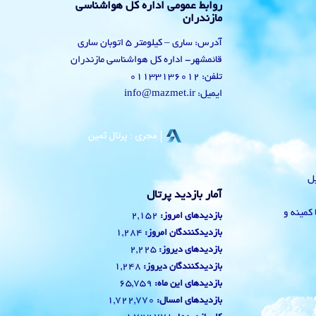
روابط عمومی اداره کل هواشناسی
مازندران
آدرس: ساری – کیلومتر 5 اتوبان ساری
قائمشهر- اداره کل هواشناسی مازندران
تلفن: 01133136012
ایمیل: info@mazmet.ir
یل
آمار بازدید پرتال
 با کمینه و
2,152
بازدیدهای امروز:
1,284
بازدیدکنندگان امروز:
2,225
بازدیدهای دیروز:
1,248
بازدیدکنندگان دیروز:
65,759
بازدیدهای این ماه:
1,722,770
بازدیدهای امسال: