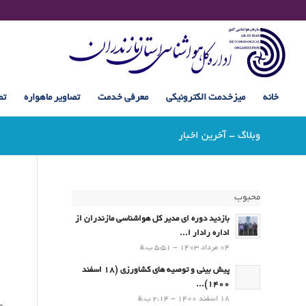
خانه
میزخدمت الکترونیکی
معرفی خدمت
تصاویر ماهواره
تص
وبلاگ - آخرین اخبار
محبوب
بازدید دوره ای مدیر کل هواشناسی مازندران از
اداره رادار ا...
04 مرداد 1403 - 5:51 ب.ظ
پیش بینی و توصیه های کشاورزی (18 اسفند
1400)...
18 اسفند 1400 - 2:14 ب.ظ