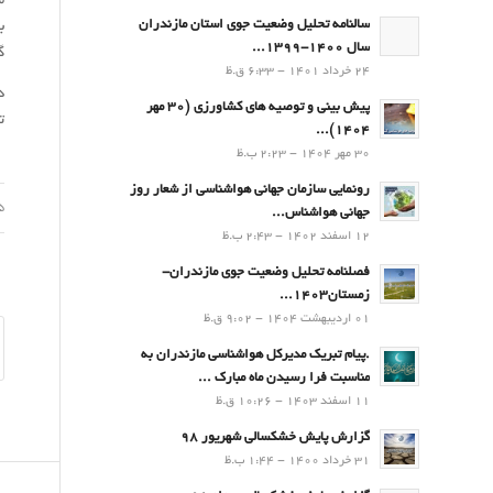
م
سالنامه تحلیل وضعیت جوی استان مازندران
سال 1400-1399...
گ
24 خرداد 1401 - 6:33 ق.ظ
پیش بینی و توصیه های کشاورزی (30 مهر
ت
۱۴۰۴)...
30 مهر 1404 - 2:23 ب.ظ
رونمایی سازمان جهانی هواشناسی از شعار روز
25 ب
جهانی هواشناس...
12 اسفند 1402 - 2:43 ب.ظ
فصلنامه تحلیل وضعیت جوی مازندران-
زمستان۱۴۰۳...
01 اردیبهشت 1404 - 9:02 ق.ظ
.پيام تبريك مدیرکل هواشناسی مازندران به
مناسبت فرا رسيدن ماه مبارك ...
11 اسفند 1403 - 10:26 ق.ظ
گزارش پایش خشکسالی شهریور 98
31 خرداد 1400 - 1:44 ب.ظ