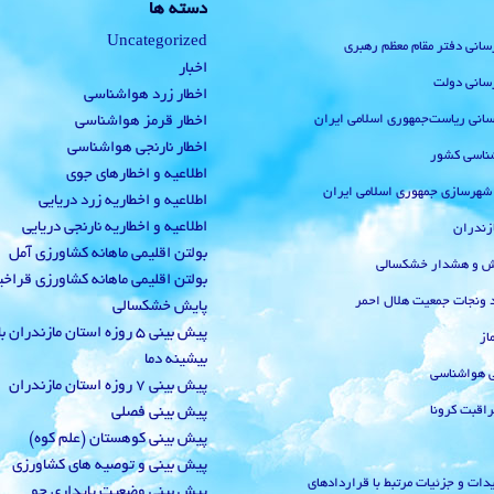
دسته ها
Uncategorized
رسانی دفتر مقام معظم رهبری
اخبار
رسانی دولت
اخطار زرد هواشناسی
‌رسانی ریاست‌جمهوری اسلامی ایران
اخطار قرمز هواشناسی
اخطار نارنجی هواشناسی
ناسی کشور
اطلاعیه و اخطارهای جوی
 شهرسازی جمهوری اسلامی ایران
اطلاعیه و اخطاریه زرد دریایی
اطلاعیه و اخطاریه نارنجی دریایی
زندران
بولتن اقلیمی ماهانه کشاورزی آمل
یش و هشدار خشکسالی
بولتن اقلیمی ماهانه کشاورزی قراخ
 ونجات جمعیت هلال احمر
پایش خشکسالی
پیش بینی 5 روزه استان مازندران
از
بیشینه دما
ی هواشناسی
پیش بینی 7 روزه استان مازندران
راقبت کرونا
پیش بینی فصلی
پیش بینی کوهستان (علم کوه)
پیش بینی و توصیه های کشاورزی
دات و جزئیات مرتبط با قراردادهای
پیش بینی وضعیت پایداری جو