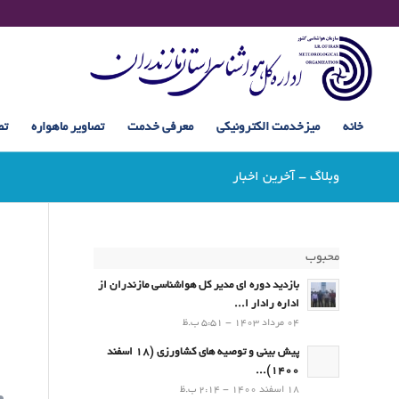
خانه
میزخدمت الکترونیکی
معرفی خدمت
تصاویر ماهواره
تص
وبلاگ - آخرین اخبار
محبوب
بازدید دوره ای مدیر کل هواشناسی مازندران از
اداره رادار ا...
04 مرداد 1403 - 5:51 ب.ظ
پیش بینی و توصیه های کشاورزی (18 اسفند
1400)...
18 اسفند 1400 - 2:14 ب.ظ