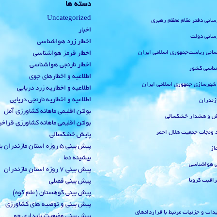
دسته ها
Uncategorized
رسانی دفتر مقام معظم رهبری
اخبار
رسانی دولت
اخطار زرد هواشناسی
‌رسانی ریاست‌جمهوری اسلامی ایران
اخطار قرمز هواشناسی
اخطار نارنجی هواشناسی
ناسی کشور
اطلاعیه و اخطارهای جوی
 شهرسازی جمهوری اسلامی ایران
اطلاعیه و اخطاریه زرد دریایی
اطلاعیه و اخطاریه نارنجی دریایی
زندران
بولتن اقلیمی ماهانه کشاورزی آمل
یش و هشدار خشکسالی
بولتن اقلیمی ماهانه کشاورزی قراخ
 ونجات جمعیت هلال احمر
پایش خشکسالی
پیش بینی 5 روزه استان مازندران
از
بیشینه دما
ی هواشناسی
پیش بینی 7 روزه استان مازندران
راقبت کرونا
پیش بینی فصلی
پیش بینی کوهستان (علم کوه)
پیش بینی و توصیه های کشاورزی
دات و جزئیات مرتبط با قراردادهای
پیش بینی وضعیت پایداری جو