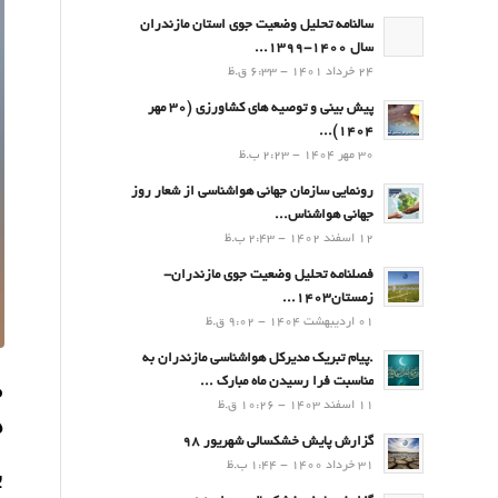
سالنامه تحلیل وضعیت جوی استان مازندران
سال 1400-1399...
24 خرداد 1401 - 6:33 ق.ظ
پیش بینی و توصیه های کشاورزی (30 مهر
۱۴۰۴)...
30 مهر 1404 - 2:23 ب.ظ
رونمایی سازمان جهانی هواشناسی از شعار روز
جهانی هواشناس...
12 اسفند 1402 - 2:43 ب.ظ
فصلنامه تحلیل وضعیت جوی مازندران-
زمستان۱۴۰۳...
01 اردیبهشت 1404 - 9:02 ق.ظ
.پيام تبريك مدیرکل هواشناسی مازندران به
م
مناسبت فرا رسيدن ماه مبارك ...
11 اسفند 1403 - 10:26 ق.ظ
د
گزارش پایش خشکسالی شهریور 98
31 خرداد 1400 - 1:44 ب.ظ
ب