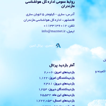
روابط عمومی اداره کل هواشناسی
مازندران
آدرس: ساری – کیلومتر 5 اتوبان ساری
قائمشهر- اداره کل هواشناسی مازندران
تلفن: 01133136012
ایمیل: info@mazmet.ir
یل
آمار بازدید پرتال
 با کمینه و
2,006
بازدیدهای امروز:
1,122
بازدیدکنندگان امروز:
2,381
بازدیدهای دیروز:
1,254
بازدیدکنندگان دیروز:
65,532
بازدیدهای این ماه:
1,722,053
بازدیدهای امسال: