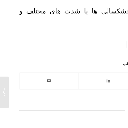
 خشکسالی ها با شدت های مختلف و
لب
دیدار چ
مازندران