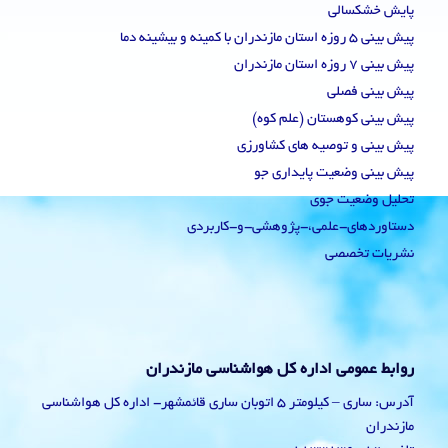
پایش خشکسالی
پیش بینی 5 روزه استان مازندران با کمینه و بیشینه دما
پیش بینی 7 روزه استان مازندران
پیش بینی فصلی
پیش بینی کوهستان (علم کوه)
پیش بینی و توصیه های کشاورزی
پیش بینی وضعیت پایداری جو
تحلیل وضعیت جوی
دستاوردهای-علمی،-پژوهشی-و-کاربردی
نشریات تخصصی
روابط عمومی اداره کل هواشناسی مازندران
آدرس: ساری – کیلومتر 5 اتوبان ساری قائمشهر- اداره کل هواشناسی
مازندران