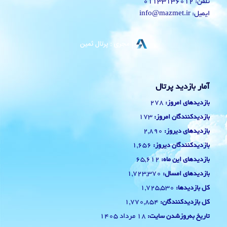
تلفن: 01133136012
ایمیل: info@mazmet.ir
آمار بازدید پرتال
278
بازدیدهای امروز:
173
بازدیدکنندگان امروز:
2,890
بازدیدهای دیروز:
1,656
بازدیدکنندگان دیروز:
65,612
بازدیدهای این ماه:
1,723,370
بازدیدهای امسال:
1,725,530
کل بازدیدها:
1,770,854
کل بازدیدکنند‌گان:
18 مرداد 1405
تاریخ به‌روزشدن سایت: