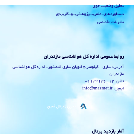
تحلیل وضعیت جوی
دستاوردهای-علمی،-پژوهشی-و-کاربردی
نشریات تخصصی
روابط عمومی اداره کل هواشناسی مازندران
آدرس: ساری – کیلومتر 5 اتوبان ساری قائمشهر- اداره کل هواشناسی
مازندران
تلفن: 01133136012
ایمیل: info@mazmet.ir
آمار بازدید پرتال