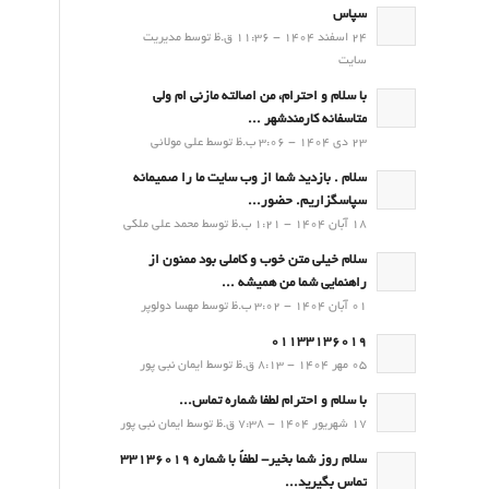
سپاس
24 اسفند 1404 - 11:36 ق.ظ توسط مدیریت
سایت
با سلام و احترام، من اصالته مازنی ام ولی
متاسفانه کارمندشهر ...
23 دی 1404 - 3:06 ب.ظ توسط علی مولائی
سلام . بازدید شما از وب سایت ما را صمیمانه
سپاسگزاریم. حضور...
18 آبان 1404 - 1:21 ب.ظ توسط محمد علی ملکی
سلام خیلی متن خوب و کاملی بود ممنون از
راهنمایی شما من همیشه ...
01 آبان 1404 - 3:02 ب.ظ توسط مهسا دولوپر
01133136019
05 مهر 1404 - 8:13 ق.ظ توسط ایمان نبی پور
با سلام و احترام لطفا شماره تماس...
17 شهریور 1404 - 7:38 ق.ظ توسط ایمان نبی پور
سلام روز شما بخیر- لطفاً با شماره 33136019
تماس بگیرید...