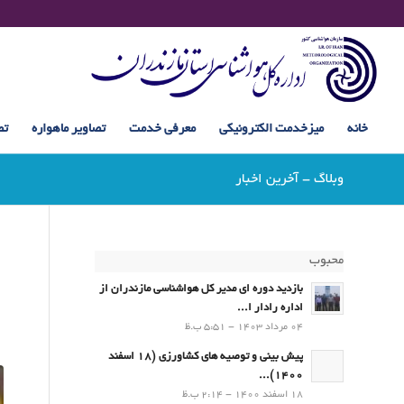
خانه
میزخدمت الکترونیکی
معرفی خدمت
تصاویر ماهواره
تص
وبلاگ - آخرین اخبار
محبوب
بازدید دوره ای مدیر کل هواشناسی مازندران از
اداره رادار ا...
04 مرداد 1403 - 5:51 ب.ظ
پیش بینی و توصیه های کشاورزی (18 اسفند
1400)...
18 اسفند 1400 - 2:14 ب.ظ