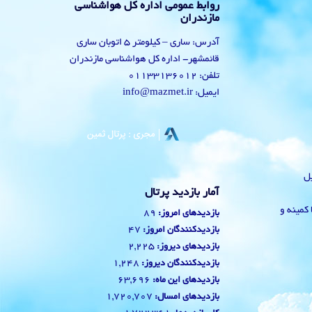
روابط عمومی اداره کل هواشناسی
مازندران
آدرس: ساری – کیلومتر 5 اتوبان ساری
قائمشهر- اداره کل هواشناسی مازندران
تلفن: 01133136012
ایمیل: info@mazmet.ir
یل
آمار بازدید پرتال
 با کمینه و
89
بازدیدهای امروز:
47
بازدیدکنندگان امروز:
2,225
بازدیدهای دیروز:
1,248
بازدیدکنندگان دیروز:
63,696
بازدیدهای این ماه:
1,720,707
بازدیدهای امسال: