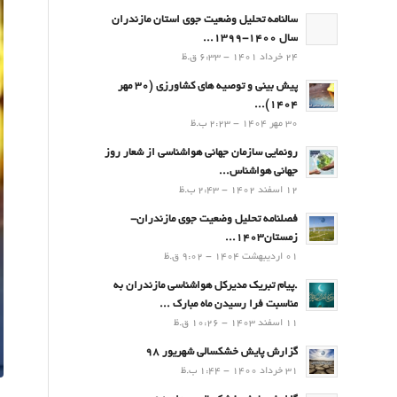
سالنامه تحلیل وضعیت جوی استان مازندران
سال 1400-1399...
24 خرداد 1401 - 6:33 ق.ظ
پیش بینی و توصیه های کشاورزی (30 مهر
۱۴۰۴)...
30 مهر 1404 - 2:23 ب.ظ
رونمایی سازمان جهانی هواشناسی از شعار روز
جهانی هواشناس...
12 اسفند 1402 - 2:43 ب.ظ
فصلنامه تحلیل وضعیت جوی مازندران-
زمستان۱۴۰۳...
01 اردیبهشت 1404 - 9:02 ق.ظ
.پيام تبريك مدیرکل هواشناسی مازندران به
مناسبت فرا رسيدن ماه مبارك ...
11 اسفند 1403 - 10:26 ق.ظ
گزارش پایش خشکسالی شهریور 98
31 خرداد 1400 - 1:44 ب.ظ