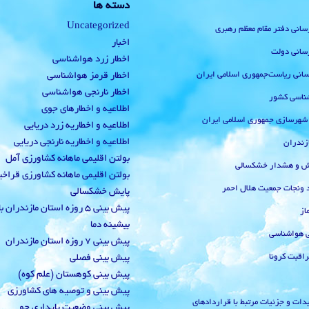
دسته ها
Uncategorized
رسانی دفتر مقام معظم رهبری
اخبار
رسانی دولت
اخطار زرد هواشناسی
‌رسانی ریاست‌جمهوری اسلامی ایران
اخطار قرمز هواشناسی
اخطار نارنجی هواشناسی
ناسی کشور
اطلاعیه و اخطارهای جوی
 شهرسازی جمهوری اسلامی ایران
اطلاعیه و اخطاریه زرد دریایی
اطلاعیه و اخطاریه نارنجی دریایی
زندران
بولتن اقلیمی ماهانه کشاورزی آمل
یش و هشدار خشکسالی
بولتن اقلیمی ماهانه کشاورزی قراخ
 ونجات جمعیت هلال احمر
پایش خشکسالی
پیش بینی 5 روزه استان مازندران
از
بیشینه دما
ی هواشناسی
پیش بینی 7 روزه استان مازندران
راقبت کرونا
پیش بینی فصلی
پیش بینی کوهستان (علم کوه)
پیش بینی و توصیه های کشاورزی
دات و جزئیات مرتبط با قراردادهای
پیش بینی وضعیت پایداری جو