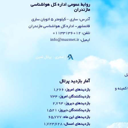
روابط عمومی اداره کل هواشناسی
مازندران
آدرس: ساری – کیلومتر 5 اتوبان ساری
قائمشهر- اداره کل هواشناسی مازندران
تلفن: 01133136012
ایمیل: info@mazmet.ir
یل
آمار بازدید پرتال
 با کمینه و
1,266
بازدیدهای امروز:
734
بازدیدکنندگان امروز:
2,794
بازدیدهای دیروز:
1,521
بازدیدکنندگان دیروز:
65,777
بازدیدهای این ماه:
1,723,628
بازدیدهای امسال: