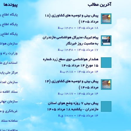
آخرین مطالب
پیوندها
پایگاه اطلاع 
پیش بینی و توصیه های کشاورزی (18
مرداد ۱۴۰۵)
پایگاه اطلاع 
18 مرداد 1405 - 12:20 ب.ظ
پایگاه اطلاع
پیام تبریک مدیرکل هواشناسی مازندران
سازمان هواش
به مناسبت روز خبرنگار
17 مرداد 1405 - 12:48 ب.ظ
وزارت راه و
هشدار هواشناسی جوی سطح زرد شماره
استانداری ما
15 مورخ 14 مرداد 1405
14 مرداد 1405 - 2:18 ب.ظ
مرکز ملی پا
پیش بینی و توصیه های کشاورزی (14
سازمان امداد
مرداد ۱۴۰۵)
ستاد اقامه نم
14 مرداد 1405 - 12:17 ب.ظ
سازمان جهان
پیش بینی 7 روزه وضع هوای استان
مازندران – یکشنبه 18 مرداد 1405
غربالگری و م
14 مرداد 1405 - 10:00 ق.ظ
سامانه ستاد
مناقصات مزای