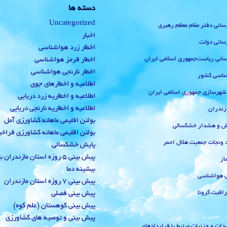
دسته ها
Uncategorized
رسانی دفتر مقام معظم رهبری
اخبار
رسانی دولت
اخطار زرد هواشناسی
‌رسانی ریاست‌جمهوری اسلامی ایران
اخطار قرمز هواشناسی
اخطار نارنجی هواشناسی
ناسی کشور
اطلاعیه و اخطارهای جوی
 شهرسازی جمهوری اسلامی ایران
اطلاعیه و اخطاریه زرد دریایی
اطلاعیه و اخطاریه نارنجی دریایی
زندران
بولتن اقلیمی ماهانه کشاورزی آمل
یش و هشدار خشکسالی
بولتن اقلیمی ماهانه کشاورزی قراخ
 ونجات جمعیت هلال احمر
پایش خشکسالی
پیش بینی 5 روزه استان مازندران
از
بیشینه دما
ی هواشناسی
پیش بینی 7 روزه استان مازندران
راقبت کرونا
پیش بینی فصلی
پیش بینی کوهستان (علم کوه)
پیش بینی و توصیه های کشاورزی
دات و جزئیات مرتبط با قراردادهای