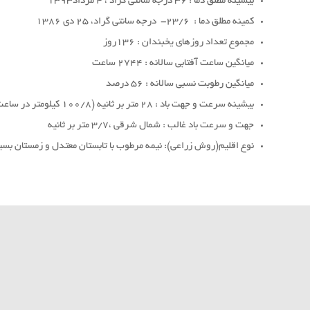
بیشینه مطلق دما : 36 درجه سانتی گراد ، 4 مرداد1393
کمینه مطلق دما : 23/6- درجه سانتی گراد، 25 دی 1386
مجموع تعداد روزهای یخبندان : 136روز
میانگین ساعت آفتابی سالانه : 2744 ساعت
میانگین رطوبت نسبی سالانه : 56 درصد
بیشینه سرعت و جهت باد : 28 متر بر ثانیه (100/8 کیلومتر در ساعت)،جنوب غربی، 28 اسفند1388
جهت و سرعت باد غالب : شمال شرقی ،3/7 متر بر ثانیه
نوع اقلیم(روش زراعی): نیمه مرطوب با تابستان معتدل و زمستان بسیا