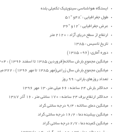
ایستگاه هواشناسی سینوپتیک تکمیلی بلده
طول جغرافیایی : ′48و °51
عرض جغرافیایی : ′12و °36
ارتفاع از سطح دریای آزاد : 2120 متر
تاریخ تاسیس : 1385
دوره آماری: (96- 1385)
میانگین مجموع بارش سالانه(فروردین 1385 تا اسفند 1396) : 304 میلی متر
میانگین مجموع بارش سال زراعی(مهر 1385 تا مهر 1396) : 322 میلی متر
تعداد روزهای بارانی : 99 روز
حداکثر بارش 24 ساعته : 66 میلی متر، 13 مهر 1396
حداکثر ارتفاع برف 24 ساعته : 170 سانتی متر ، 16 آذر 1387
میانگین دمای سالانه : 9/4 درجه سانتی گراد
میانگین بیشینه دما : 16/2 درجه سانتی گراد
میانگین کمینه دما : 2/7 درجه سانتی گراد