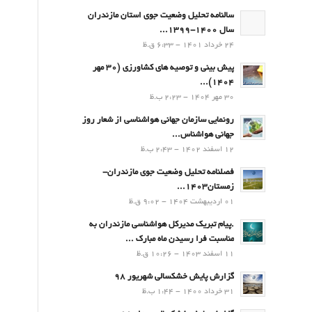
سالنامه تحلیل وضعیت جوی استان مازندران
سال 1400-1399...
24 خرداد 1401 - 6:33 ق.ظ
پیش بینی و توصیه های کشاورزی (30 مهر
۱۴۰۴)...
30 مهر 1404 - 2:23 ب.ظ
رونمایی سازمان جهانی هواشناسی از شعار روز
جهانی هواشناس...
12 اسفند 1402 - 2:43 ب.ظ
فصلنامه تحلیل وضعیت جوی مازندران-
زمستان۱۴۰۳...
01 اردیبهشت 1404 - 9:02 ق.ظ
.پيام تبريك مدیرکل هواشناسی مازندران به
مناسبت فرا رسيدن ماه مبارك ...
11 اسفند 1403 - 10:26 ق.ظ
گزارش پایش خشکسالی شهریور 98
31 خرداد 1400 - 1:44 ب.ظ