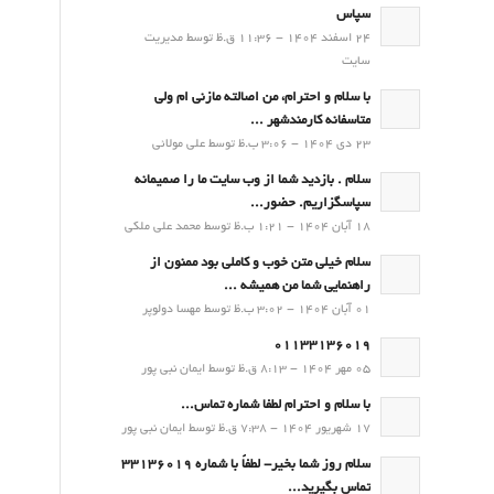
سپاس
24 اسفند 1404 - 11:36 ق.ظ توسط مدیریت
سایت
با سلام و احترام، من اصالته مازنی ام ولی
متاسفانه کارمندشهر ...
23 دی 1404 - 3:06 ب.ظ توسط علی مولائی
سلام . بازدید شما از وب سایت ما را صمیمانه
سپاسگزاریم. حضور...
18 آبان 1404 - 1:21 ب.ظ توسط محمد علی ملکی
سلام خیلی متن خوب و کاملی بود ممنون از
راهنمایی شما من همیشه ...
01 آبان 1404 - 3:02 ب.ظ توسط مهسا دولوپر
01133136019
05 مهر 1404 - 8:13 ق.ظ توسط ایمان نبی پور
با سلام و احترام لطفا شماره تماس...
17 شهریور 1404 - 7:38 ق.ظ توسط ایمان نبی پور
سلام روز شما بخیر- لطفاً با شماره 33136019
تماس بگیرید...