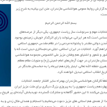
ر بیانیه ای از مردم برای حضور گسترده مردم در انتخابات ریاست جمهوری دعوت کرد.
ه گزارش روابط عمومی هواشناسی مازندران، متن این بیانیه به شرح زیر
ست:
بسم الله الرحمن الرحیم
نتخابات مهم و سرنوشت ساز ریاست جمهوری، یکی دیگر از عرصه‌های
ساس است که هر ایرانی، می‌تواند با رای اثرگذار خویش، زمینه‌ی بوجود
مدن دولتی مقتدر با پشتوانه مردمی را در نظام مقدس جمهوری اسلامی
راهم آورد. انتخابات در ایران اسلامی، تجلی مردم‌سالاری دینی است که با
ور و شعور و اشتیاق هم وطنان عزیز علی الخصوص مجموعه هواشناسی
ستان مازندران در جهت آرمان‌های امام خمینی (ره) و منویات مقام معظم
هبری حفظه الله تعالی، اینبار پانزدهم تیرماه را به حماسه‌ای ماندگار در
اریخ انقلاب اسلامی تبدیل خواهند کرد.
طعاً کارکنان هواشناسی مازندران بهمراه سایر اقشار جامعه، انتخابات
هاردهم ریاست جمهوری را به پیروزی بزرگ دیگری برای ملت عزیز ایران
بدیل می‌کنند تا این حضور آگاهانه و مشارکت گسترده، نویدبخش آینده‌ای پُر فروغ ب
ذا از همه‌ی هم استانی های عزیز دعوت می‌نمائیم با انسجام و همدلی مثال زدنی و 