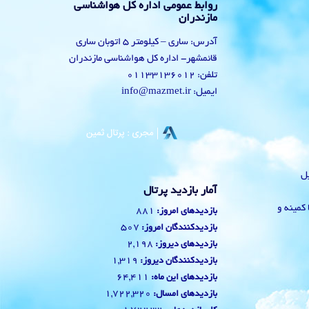
روابط عمومی اداره کل هواشناسی
مازندران
آدرس: ساری – کیلومتر 5 اتوبان ساری
قائمشهر- اداره کل هواشناسی مازندران
تلفن: 01133136012
ایمیل: info@mazmet.ir
یل
آمار بازدید پرتال
 با کمینه و
881
بازدیدهای امروز:
507
بازدیدکنندگان امروز:
2,198
بازدیدهای دیروز:
1,319
بازدیدکنندگان دیروز:
64,411
بازدیدهای این ماه:
1,722,320
بازدیدهای امسال: