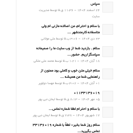
سپاس
24 اسفند 1404 - 11:36 ق.ظ توسط مدیریت
سایت
با سلام و احترام، من اصالته مازنی ام ولی
متاسفانه کارمندشهر ...
23 دی 1404 - 3:06 ب.ظ توسط علی مولائی
سلام . بازدید شما از وب سایت ما را صمیمانه
سپاسگزاریم. حضور...
18 آبان 1404 - 1:21 ب.ظ توسط محمد علی ملکی
سلام خیلی متن خوب و کاملی بود ممنون از
راهنمایی شما من همیشه ...
01 آبان 1404 - 3:02 ب.ظ توسط مهسا دولوپر
01133136019
05 مهر 1404 - 8:13 ق.ظ توسط ایمان نبی پور
با سلام و احترام لطفا شماره تماس...
17 شهریور 1404 - 7:38 ق.ظ توسط ایمان نبی پور
سلام روز شما بخیر- لطفاً با شماره 33136019
تماس بگیرید...