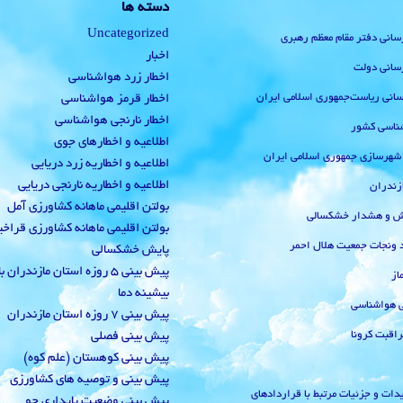
دسته ها
Uncategorized
رسانی دفتر مقام معظم رهبری
اخبار
رسانی دولت
اخطار زرد هواشناسی
‌رسانی ریاست‌جمهوری اسلامی ایران
اخطار قرمز هواشناسی
اخطار نارنجی هواشناسی
ناسی کشور
اطلاعیه و اخطارهای جوی
 شهرسازی جمهوری اسلامی ایران
اطلاعیه و اخطاریه زرد دریایی
اطلاعیه و اخطاریه نارنجی دریایی
زندران
بولتن اقلیمی ماهانه کشاورزی آمل
یش و هشدار خشکسالی
بولتن اقلیمی ماهانه کشاورزی قراخ
 ونجات جمعیت هلال احمر
پایش خشکسالی
پیش بینی 5 روزه استان مازندران
از
بیشینه دما
ی هواشناسی
پیش بینی 7 روزه استان مازندران
راقبت کرونا
پیش بینی فصلی
پیش بینی کوهستان (علم کوه)
پیش بینی و توصیه های کشاورزی
دات و جزئیات مرتبط با قراردادهای
پیش بینی وضعیت پایداری جو