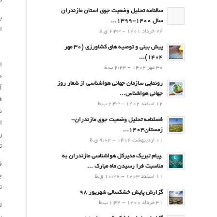
د
سالنامه تحلیل وضعیت جوی استان مازندران
ب
سال 1400-1399...
ا
24 خرداد 1401 - 6:33 ق.ظ
پیش بینی و توصیه های کشاورزی (30 مهر
۱۴۰۴)...
ا
30 مهر 1404 - 2:23 ب.ظ
ح
رونمایی سازمان جهانی هواشناسی از شعار روز
آ
جهانی هواشناس...
ف
12 اسفند 1402 - 2:43 ب.ظ
ش
فصلنامه تحلیل وضعیت جوی مازندران-
ا
زمستان۱۴۰۳...
ر
01 اردیبهشت 1404 - 9:02 ق.ظ
ت
.پيام تبريك مدیرکل هواشناسی مازندران به
ق
مناسبت فرا رسيدن ماه مبارك ...
چ
11 اسفند 1403 - 10:26 ق.ظ
ت
گزارش پایش خشکسالی شهریور 98
31 خرداد 1400 - 1:44 ب.ظ
ل