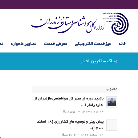
خانه
میزخدمت الکترونیکی
معرفی خدمت
تصاویر ماهواره
تص
وبلاگ - آخرین اخبار
محبوب
بازدید دوره ای مدیر کل هواشناسی مازندران از
اداره رادار ا...
04 مرداد 1403 - 5:51 ب.ظ
پیش بینی و توصیه های کشاورزی (18 اسفند
1400)...
18 اسفند 1400 - 2:14 ب.ظ