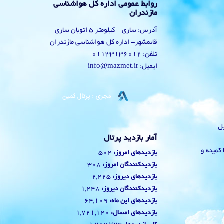
روابط عمومی اداره کل هواشناسی
مازندران
آدرس: ساری – کیلومتر 5 اتوبان ساری
قائمشهر- اداره کل هواشناسی مازندران
تلفن: 01133136012
ایمیل: info@mazmet.ir
یل
آمار بازدید پرتال
 با کمینه و
502
بازدیدهای امروز:
308
بازدیدکنندگان امروز:
2,225
بازدیدهای دیروز:
1,248
بازدیدکنندگان دیروز:
64,109
بازدیدهای این ماه:
1,721,120
بازدیدهای امسال: