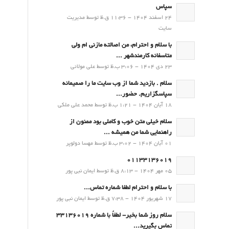
سپاس
24 اسفند 1404 - 11:36 ق.ظ توسط مدیریت
سایت
با سلام و احترام، من اصالته مازنی ام ولی
متاسفانه کارمندشهر ...
23 دی 1404 - 3:06 ب.ظ توسط علی مولائی
سلام . بازدید شما از وب سایت ما را صمیمانه
سپاسگزاریم. حضور...
18 آبان 1404 - 1:21 ب.ظ توسط محمد علی ملکی
سلام خیلی متن خوب و کاملی بود ممنون از
راهنمایی شما من همیشه ...
01 آبان 1404 - 3:02 ب.ظ توسط مهسا دولوپر
01133136019
05 مهر 1404 - 8:13 ق.ظ توسط ایمان نبی پور
با سلام و احترام لطفا شماره تماس...
17 شهریور 1404 - 7:38 ق.ظ توسط ایمان نبی پور
سلام روز شما بخیر- لطفاً با شماره 33136019
تماس بگیرید...