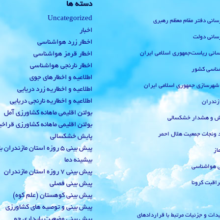
دسته ها
Uncategorized
رسانی دفتر مقام معظم رهبری
اخبار
رسانی دولت
اخطار زرد هواشناسی
‌رسانی ریاست‌جمهوری اسلامی ایران
اخطار قرمز هواشناسی
اخطار نارنجی هواشناسی
ناسی کشور
اطلاعیه و اخطارهای جوی
 شهرسازی جمهوری اسلامی ایران
اطلاعیه و اخطاریه زرد دریایی
اطلاعیه و اخطاریه نارنجی دریایی
زندران
بولتن اقلیمی ماهانه کشاورزی آمل
یش و هشدار خشکسالی
بولتن اقلیمی ماهانه کشاورزی قراخ
 ونجات جمعیت هلال احمر
پایش خشکسالی
پیش بینی 5 روزه استان مازندران
از
بیشینه دما
ی هواشناسی
پیش بینی 7 روزه استان مازندران
راقبت کرونا
پیش بینی فصلی
پیش بینی کوهستان (علم کوه)
پیش بینی و توصیه های کشاورزی
دات و جزئیات مرتبط با قراردادهای
پیش بینی وضعیت پایداری جو