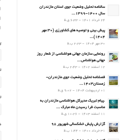
سالنامه تحلیل وضعیت جوی استان مازندران
سال 1400-1399...
24 خرداد 1401 - 6:33 ق.ظ
پیش بینی و توصیه های کشاورزی (30 مهر
۱۴۰۴)...
پ
30 مهر 1404 - 2:23 ب.ظ
رونمایی سازمان جهانی هواشناسی از شعار روز
جهانی هواشناس...
12 اسفند 1402 - 2:43 ب.ظ
ت
فصلنامه تحلیل وضعیت جوی مازندران-
زمستان۱۴۰۳...
01 اردیبهشت 1404 - 9:02 ق.ظ
ت
.پيام تبريك مدیرکل هواشناسی مازندران به
مناسبت فرا رسيدن ماه مبارك ...
11 اسفند 1403 - 10:26 ق.ظ
ض
گزارش پایش خشکسالی شهریور 98
31 خرداد 1400 - 1:44 ب.ظ