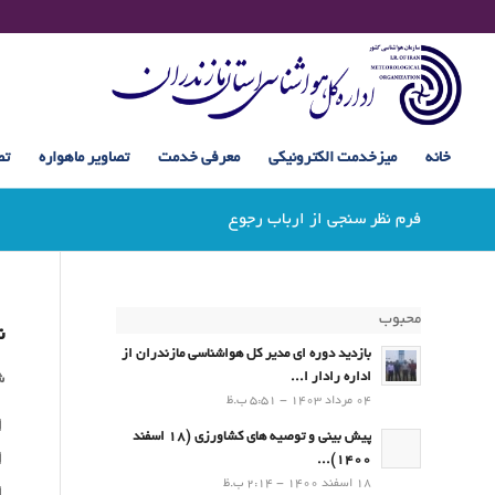
خانه
میزخدمت الکترونیکی
معرفی خدمت
تصاویر ماهواره
تص
فرم نظر سنجی از ارباب رجوع
محبوب
ن
بازدید دوره ای مدیر کل هواشناسی مازندران از
اداره رادار ا...
ش
04 مرداد 1403 - 5:51 ب.ظ
پیش بینی و توصیه های کشاورزی (18 اسفند
1400)...
18 اسفند 1400 - 2:14 ب.ظ