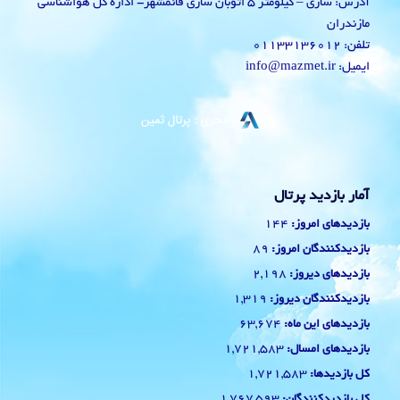
آدرس: ساری – کیلومتر 5 اتوبان ساری قائمشهر- اداره کل هواشناسی
مازندران
تلفن: 01133136012
ایمیل: info@mazmet.ir
آمار بازدید پرتال
144
بازدیدهای امروز:
89
بازدیدکنندگان امروز:
2,198
بازدیدهای دیروز:
1,319
بازدیدکنندگان دیروز:
63,674
بازدیدهای این ماه:
1,721,583
بازدیدهای امسال:
1,721,583
کل بازدیدها:
1,767,593
کل بازدیدکنند‌گان: