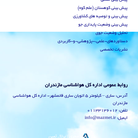
پیش بینی کوهستان (علم کوه)
پیش بینی و توصیه های کشاورزی
پیش بینی وضعیت پایداری جو
تحلیل وضعیت جوی
دستاوردهای-علمی،-پژوهشی-و-کاربردی
نشریات تخصصی
روابط عمومی اداره کل هواشناسی مازندران
آدرس: ساری – کیلومتر 5 اتوبان ساری قائمشهر- اداره کل هواشناسی
مازندران
تلفن: 01133136012
ایمیل: info@mazmet.ir