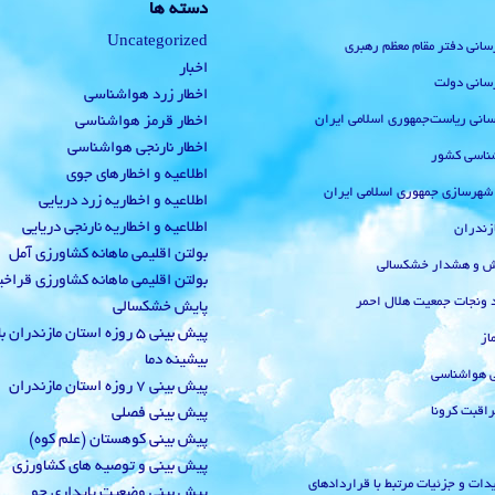
دسته ها
Uncategorized
رسانی دفتر مقام معظم رهبری
اخبار
رسانی دولت
اخطار زرد هواشناسی
‌رسانی ریاست‌جمهوری اسلامی ایران
اخطار قرمز هواشناسی
اخطار نارنجی هواشناسی
ناسی کشور
اطلاعیه و اخطارهای جوی
 شهرسازی جمهوری اسلامی ایران
اطلاعیه و اخطاریه زرد دریایی
اطلاعیه و اخطاریه نارنجی دریایی
زندران
بولتن اقلیمی ماهانه کشاورزی آمل
یش و هشدار خشکسالی
بولتن اقلیمی ماهانه کشاورزی قراخ
 ونجات جمعیت هلال احمر
پایش خشکسالی
پیش بینی 5 روزه استان مازندران
از
بیشینه دما
ی هواشناسی
پیش بینی 7 روزه استان مازندران
راقبت کرونا
پیش بینی فصلی
پیش بینی کوهستان (علم کوه)
پیش بینی و توصیه های کشاورزی
دات و جزئیات مرتبط با قراردادهای
پیش بینی وضعیت پایداری جو