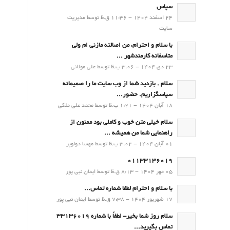
سپاس
24 اسفند 1404 - 11:36 ق.ظ توسط مدیریت
سایت
با سلام و احترام، من اصالته مازنی ام ولی
متاسفانه کارمندشهر ...
23 دی 1404 - 3:06 ب.ظ توسط علی مولائی
سلام . بازدید شما از وب سایت ما را صمیمانه
سپاسگزاریم. حضور...
18 آبان 1404 - 1:21 ب.ظ توسط محمد علی ملکی
سلام خیلی متن خوب و کاملی بود ممنون از
راهنمایی شما من همیشه ...
01 آبان 1404 - 3:02 ب.ظ توسط مهسا دولوپر
01133136019
05 مهر 1404 - 8:13 ق.ظ توسط ایمان نبی پور
با سلام و احترام لطفا شماره تماس...
17 شهریور 1404 - 7:38 ق.ظ توسط ایمان نبی پور
سلام روز شما بخیر- لطفاً با شماره 33136019
تماس بگیرید...