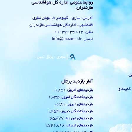
روابط عمومی اداره کل هواشناسی
مازندران
آدرس: ساری – کیلومتر 5 اتوبان ساری
قائمشهر- اداره کل هواشناسی مازندران
تلفن: 01133136012
ایمیل: info@mazmet.ir
یل
آمار بازدید پرتال
 با کمینه و
1,851
بازدیدهای امروز:
1,035
بازدیدکنندگان امروز:
2,381
بازدیدهای دیروز:
1,254
بازدیدکنندگان دیروز:
65,377
بازدیدهای این ماه:
1,721,898
بازدیدهای امسال: