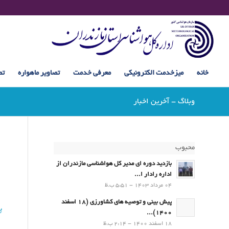
خانه
میزخدمت الکترونیکی
معرفی خدمت
تصاویر ماهواره
تص
وبلاگ - آخرین اخبار
محبوب
بازدید دوره ای مدیر کل هواشناسی مازندران از
اداره رادار ا...
04 مرداد 1403 - 5:51 ب.ظ
پیش بینی و توصیه های کشاورزی (18 اسفند
پ
1400)...
18 اسفند 1400 - 2:14 ب.ظ