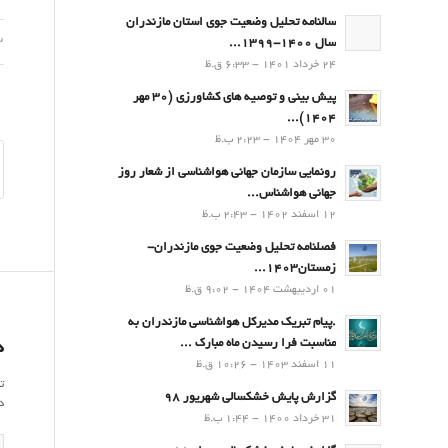
سالنامه تحلیل وضعیت جوی استان مازندران
22 ا
سال 1400-1399...
24 خرداد 1401 - 6:33 ق.ظ
پیش بینی و توصیه های کشاورزی (30 مهر
۱۴۰۴)...
30 مهر 1404 - 2:23 ب.ظ
رونمایی سازمان جهانی هواشناسی از شعار روز
جهانی هواشناس...
12 اسفند 1402 - 2:43 ب.ظ
فصلنامه تحلیل وضعیت جوی مازندران-
زمستان۱۴۰۳...
01 اردیبهشت 1404 - 9:02 ق.ظ
.پيام تبريك مدیرکل هواشناسی مازندران به
مناسبت فرا رسيدن ماه مبارك ...
د
11 اسفند 1403 - 10:26 ق.ظ
ت
گزارش پایش خشکسالی شهریور 98
د
31 خرداد 1400 - 1:44 ب.ظ