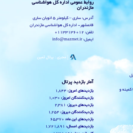
روابط عمومی اداره کل هواشناسی
مازندران
آدرس: ساری – کیلومتر 5 اتوبان ساری
قائمشهر- اداره کل هواشناسی مازندران
تلفن: 01133136012
ایمیل: info@mazmet.ir
یل
آمار بازدید پرتال
 با کمینه و
1,844
بازدیدهای امروز:
1,030
بازدیدکنندگان امروز:
2,381
بازدیدهای دیروز:
1,254
بازدیدکنندگان دیروز:
65,370
بازدیدهای این ماه:
1,721,891
بازدیدهای امسال: