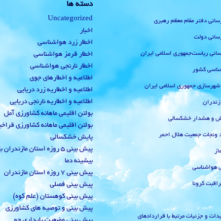
دسته ها
Uncategorized
رسانی دفتر مقام معظم رهبری
اخبار
رسانی دولت
اخطار زرد هواشناسی
‌رسانی ریاست‌جمهوری اسلامی ایران
اخطار قرمز هواشناسی
اخطار نارنجی هواشناسی
ناسی کشور
اطلاعیه و اخطارهای جوی
 شهرسازی جمهوری اسلامی ایران
اطلاعیه و اخطاریه زرد دریایی
اطلاعیه و اخطاریه نارنجی دریایی
زندران
بولتن اقلیمی ماهانه کشاورزی آمل
یش و هشدار خشکسالی
بولتن اقلیمی ماهانه کشاورزی قراخ
 ونجات جمعیت هلال احمر
پایش خشکسالی
پیش بینی 5 روزه استان مازندران
از
بیشینه دما
ی هواشناسی
پیش بینی 7 روزه استان مازندران
راقبت کرونا
پیش بینی فصلی
پیش بینی کوهستان (علم کوه)
پیش بینی و توصیه های کشاورزی
دات و جزئیات مرتبط با قراردادهای
پیش بینی وضعیت پایداری جو