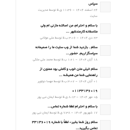
سپاس
24 اسفند 1404 - 11:36 ق.ظ توسط مدیریت
سایت
با سلام و احترام، من اصالته مازنی ام ولی
متاسفانه کارمندشهر ...
23 دی 1404 - 3:06 ب.ظ توسط علی مولائی
سلام . بازدید شما از وب سایت ما را صمیمانه
سپاسگزاریم. حضور...
18 آبان 1404 - 1:21 ب.ظ توسط محمد علی ملکی
سلام خیلی متن خوب و کاملی بود ممنون از
راهنمایی شما من همیشه ...
01 آبان 1404 - 3:02 ب.ظ توسط مهسا دولوپر
01133136019
05 مهر 1404 - 8:13 ق.ظ توسط ایمان نبی پور
با سلام و احترام لطفا شماره تماس...
17 شهریور 1404 - 7:38 ق.ظ توسط ایمان نبی پور
سلام روز شما بخیر- لطفاً با شماره 33136019
تماس بگیرید...