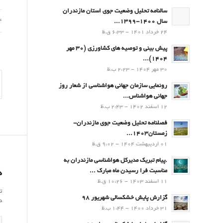
سالنامه تحلیل وضعیت جوی استان مازندران
04 ار
سال 1400-1399...
24 خرداد 1401 - 6:33 ق.ظ
پیش بینی و توصیه های کشاورزی (30 مهر
۱۴۰۴)...
30 مهر 1404 - 2:23 ب.ظ
رونمایی سازمان جهانی هواشناسی از شعار روز
جهانی هواشناس...
12 اسفند 1402 - 2:43 ب.ظ
فصلنامه تحلیل وضعیت جوی مازندران-
زمستان۱۴۰۳...
01 اردیبهشت 1404 - 9:02 ق.ظ
.پيام تبريك مدیرکل هواشناسی مازندران به
مناسبت فرا رسيدن ماه مبارك ...
د
11 اسفند 1403 - 10:26 ق.ظ
ت
گزارش پایش خشکسالی شهریور 98
د
31 خرداد 1400 - 1:44 ب.ظ