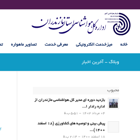
خانه
میزخدمت الکترونیکی
معرفی خدمت
تصاویر ماهواره
تص
وبلاگ - آخرین اخبار
محبوب
بازدید دوره ای مدیر کل هواشناسی مازندران از
اداره رادار ا...
04 مرداد 1403 - 5:51 ب.ظ
پیش بینی و توصیه های کشاورزی (18 اسفند
پ
1400)...
18 اسفند 1400 - 2:14 ب.ظ