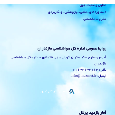
تحلیل وضعیت جوی
دستاوردهای-علمی،-پژوهشی-و-کاربردی
نشریات تخصصی
روابط عمومی اداره کل هواشناسی مازندران
آدرس: ساری – کیلومتر 5 اتوبان ساری قائمشهر- اداره کل هواشناسی
مازندران
تلفن: 01133136012
ایمیل: info@mazmet.ir
آمار بازدید پرتال