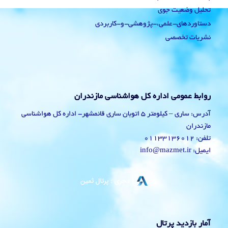
تحلیل وضعیت جوی
دستاوردهای-علمی،-پژوهشی-و-کاربردی
نشریات تخصصی
روابط عمومی اداره کل هواشناسی مازندران
آدرس: ساری – کیلومتر 5 اتوبان ساری قائمشهر- اداره کل هواشناسی
مازندران
تلفن: 01133136012
ایمیل: info@mazmet.ir
آمار بازدید پرتال