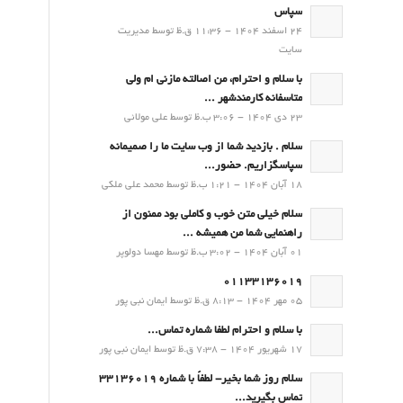
سپاس
24 اسفند 1404 - 11:36 ق.ظ توسط مدیریت
سایت
با سلام و احترام، من اصالته مازنی ام ولی
متاسفانه کارمندشهر ...
23 دی 1404 - 3:06 ب.ظ توسط علی مولائی
سلام . بازدید شما از وب سایت ما را صمیمانه
سپاسگزاریم. حضور...
18 آبان 1404 - 1:21 ب.ظ توسط محمد علی ملکی
سلام خیلی متن خوب و کاملی بود ممنون از
راهنمایی شما من همیشه ...
01 آبان 1404 - 3:02 ب.ظ توسط مهسا دولوپر
01133136019
05 مهر 1404 - 8:13 ق.ظ توسط ایمان نبی پور
با سلام و احترام لطفا شماره تماس...
17 شهریور 1404 - 7:38 ق.ظ توسط ایمان نبی پور
سلام روز شما بخیر- لطفاً با شماره 33136019
تماس بگیرید...