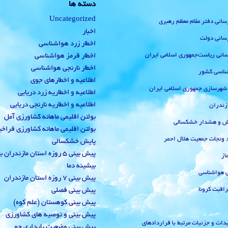
دسته ها
Uncategorized
رسانی دفتر مقام معظم رهبری
اخبار
رسانی دولت
اخطار زرد هواشناسی
‌رسانی ریاست‌جمهوری اسلامی ایران
اخطار قرمز هواشناسی
اخطار نارنجی هواشناسی
ناسی کشور
اطلاعیه و اخطارهای جوی
 شهرسازی جمهوری اسلامی ایران
اطلاعیه و اخطاریه زرد دریایی
اطلاعیه و اخطاریه نارنجی دریایی
زندران
بولتن اقلیمی ماهانه کشاورزی آمل
یش و هشدار خشکسالی
بولتن اقلیمی ماهانه کشاورزی قراخ
 ونجات جمعیت هلال احمر
پایش خشکسالی
پیش بینی 5 روزه استان مازندران
از
بیشینه دما
ی هواشناسی
پیش بینی 7 روزه استان مازندران
راقبت کرونا
پیش بینی فصلی
پیش بینی کوهستان (علم کوه)
پیش بینی و توصیه های کشاورزی
دات و جزئیات مرتبط با قراردادهای
پیش بینی وضعیت پایداری جو