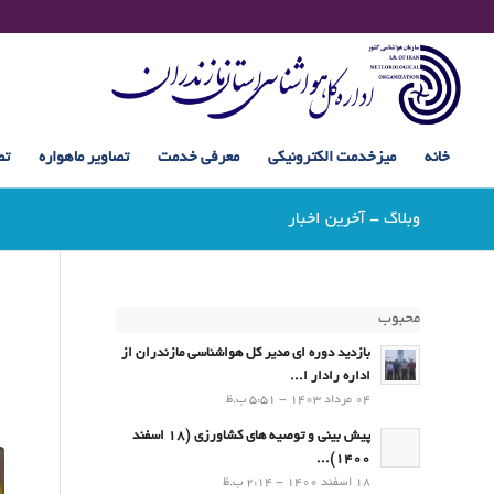
خانه
میزخدمت الکترونیکی
معرفی خدمت
تصاویر ماهواره
تص
وبلاگ - آخرین اخبار
محبوب
بازدید دوره ای مدیر کل هواشناسی مازندران از
اداره رادار ا...
04 مرداد 1403 - 5:51 ب.ظ
پیش بینی و توصیه های کشاورزی (18 اسفند
1400)...
18 اسفند 1400 - 2:14 ب.ظ