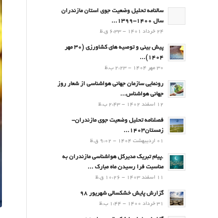
سالنامه تحلیل وضعیت جوی استان مازندران
سال 1400-1399...
24 خرداد 1401 - 6:33 ق.ظ
پیش بینی و توصیه های کشاورزی (30 مهر
۱۴۰۴)...
30 مهر 1404 - 2:23 ب.ظ
رونمایی سازمان جهانی هواشناسی از شعار روز
جهانی هواشناس...
12 اسفند 1402 - 2:43 ب.ظ
فصلنامه تحلیل وضعیت جوی مازندران-
زمستان۱۴۰۳...
01 اردیبهشت 1404 - 9:02 ق.ظ
.پيام تبريك مدیرکل هواشناسی مازندران به
مناسبت فرا رسيدن ماه مبارك ...
11 اسفند 1403 - 10:26 ق.ظ
گزارش پایش خشکسالی شهریور 98
31 خرداد 1400 - 1:44 ب.ظ