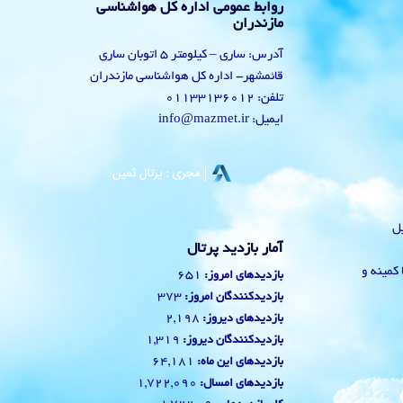
روابط عمومی اداره کل هواشناسی
مازندران
آدرس: ساری – کیلومتر 5 اتوبان ساری
قائمشهر- اداره کل هواشناسی مازندران
تلفن: 01133136012
ایمیل: info@mazmet.ir
یل
آمار بازدید پرتال
 با کمینه و
651
بازدیدهای امروز:
373
بازدیدکنندگان امروز:
2,198
بازدیدهای دیروز:
1,319
بازدیدکنندگان دیروز:
64,181
بازدیدهای این ماه:
1,722,090
بازدیدهای امسال: