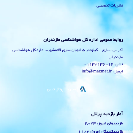
نشریات تخصصی
روابط عمومی اداره کل هواشناسی مازندران
آدرس: ساری – کیلومتر 5 اتوبان ساری قائمشهر- اداره کل هواشناسی
مازندران
تلفن: 01133136012
ایمیل: info@mazmet.ir
آمار بازدید پرتال
2,073
بازدیدهای امروز:
1,184
بازدیدکنندگان امروز: