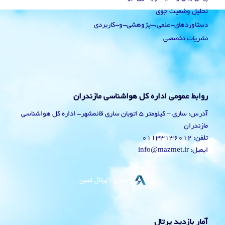
تحلیل وضعیت جوی
دستاوردهای-علمی،-پژوهشی-و-کاربردی
نشریات تخصصی
روابط عمومی اداره کل هواشناسی مازندران
آدرس: ساری – کیلومتر 5 اتوبان ساری قائمشهر- اداره کل هواشناسی
مازندران
تلفن: 01133136012
ایمیل: info@mazmet.ir
آمار بازدید پرتال