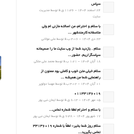
سپاس
24 اسفند 1404 - 11:36 ق.ظ توسط مدیریت
سایت
با سلام و احترام، من اصالته مازنی ام ولی
متاسفانه کارمندشهر ...
23 دی 1404 - 3:06 ب.ظ توسط علی مولائی
سلام . بازدید شما از وب سایت ما را صمیمانه
سپاسگزاریم. حضور...
18 آبان 1404 - 1:21 ب.ظ توسط محمد علی ملکی
سلام خیلی متن خوب و کاملی بود ممنون از
راهنمایی شما من همیشه ...
01 آبان 1404 - 3:02 ب.ظ توسط مهسا دولوپر
01133136019
05 مهر 1404 - 8:13 ق.ظ توسط ایمان نبی پور
با سلام و احترام لطفا شماره تماس...
17 شهریور 1404 - 7:38 ق.ظ توسط ایمان نبی پور
سلام روز شما بخیر- لطفاً با شماره 33136019
تماس بگیرید...