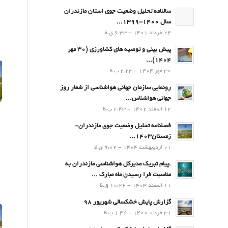
سالنامه تحلیل وضعیت جوی استان مازندران
سال 1400-1399...
24 خرداد 1401 - 6:33 ق.ظ
پیش بینی و توصیه های کشاورزی (30 مهر
۱۴۰۴)...
30 مهر 1404 - 2:23 ب.ظ
رونمایی سازمان جهانی هواشناسی از شعار روز
جهانی هواشناس...
12 اسفند 1402 - 2:43 ب.ظ
فصلنامه تحلیل وضعیت جوی مازندران-
زمستان۱۴۰۳...
01 اردیبهشت 1404 - 9:02 ق.ظ
.پيام تبريك مدیرکل هواشناسی مازندران به
مناسبت فرا رسيدن ماه مبارك ...
11 اسفند 1403 - 10:26 ق.ظ
گزارش پایش خشکسالی شهریور 98
31 خرداد 1400 - 1:44 ب.ظ