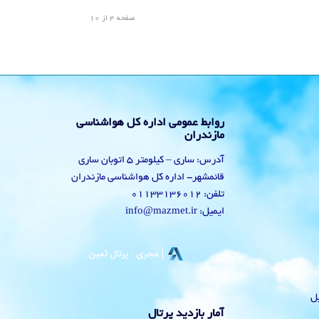
صفحه 4 از 10
روابط عمومی اداره کل هواشناسی
مازندران
آدرس: ساری – کیلومتر 5 اتوبان ساری
قائمشهر- اداره کل هواشناسی مازندران
تلفن: 01133136012
ایمیل: info@mazmet.ir
یل
آمار بازدید پرتال