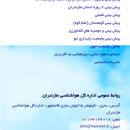
پیش بینی 7 روزه استان مازندران
پیش بینی فصلی
پیش بینی کوهستان (علم کوه)
پیش بینی و توصیه های کشاورزی
پیش بینی وضعیت پایداری جو
تحلیل وضعیت جوی
دستاوردهای-علمی،-پژوهشی-و-کاربردی
نشریات تخصصی
روابط عمومی اداره کل هواشناسی مازندران
آدرس: ساری – کیلومتر 5 اتوبان ساری قائمشهر- اداره کل هواشناسی
مازندران
تلفن: 01133136012
ایمیل: info@mazmet.ir