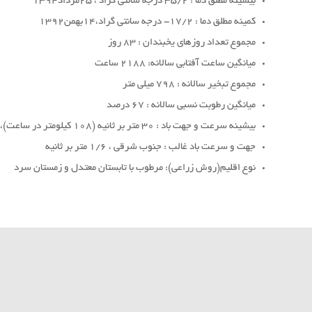
بیشینه مطلق دما : 35/2 درجه سانتی گراد ، 25مرداد1394
کمینه مطلق دما : 17/2- درجه سانتی گراد،14بهمن1392
مجموع تعداد روزهای یخبندان : 83 روز
میانگین ساعت آفتابی سالانه: 2188 ساعت
مجموع تبخیر سالانه : 798 میلی متر
میانگین رطوبت نسبی سالانه : 67 درصد
بیشینه سرعت و جهت باد : 30 متر بر ثانیه (108 کیلومتر در ساعت)، جنوبی، 4 اسفند1382
جهت و سرعت باد غالب : جنوب شرقی ، 1/6 متر بر ثانیه
نوع اقلیم(روش زراعی): مرطوب با تابستان معتدل و زمستان سرد