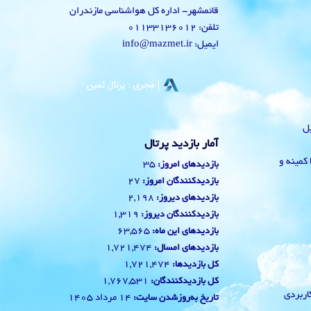
قائمشهر- اداره کل هواشناسی مازندران
تلفن: 01133136012
ایمیل: info@mazmet.ir
یل
آمار بازدید پرتال
 با کمینه و
35
بازدیدهای امروز:
27
بازدیدکنندگان امروز:
2,198
بازدیدهای دیروز:
1,319
بازدیدکنندگان دیروز:
63,565
بازدیدهای این ماه:
1,721,474
بازدیدهای امسال:
1,721,474
کل بازدیدها:
1,767,531
کل بازدیدکنند‌گان:
ربردی
14 مرداد 1405
تاریخ به‌روزشدن سایت: