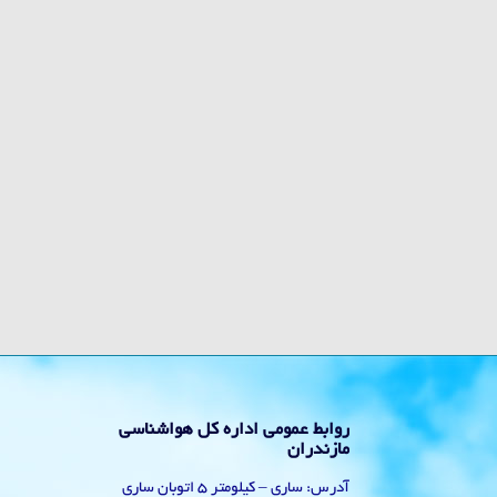
روابط عمومی اداره کل هواشناسی
مازندران
آدرس: ساری – کیلومتر 5 اتوبان ساری