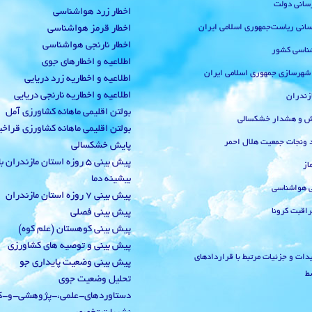
رسانی دولت
اخطار زرد هواشناسی
‌رسانی ریاست‌جمهوری اسلامی ایران
اخطار قرمز هواشناسی
اخطار نارنجی هواشناسی
ناسی کشور
اطلاعیه و اخطارهای جوی
 شهرسازی جمهوری اسلامی ایران
اطلاعیه و اخطاریه زرد دریایی
اطلاعیه و اخطاریه نارنجی دریایی
زندران
بولتن اقلیمی ماهانه کشاورزی آمل
یش و هشدار خشکسالی
بولتن اقلیمی ماهانه کشاورزی قراخ
 ونجات جمعیت هلال احمر
پایش خشکسالی
پیش بینی 5 روزه استان مازندران
از
بیشینه دما
ی هواشناسی
پیش بینی 7 روزه استان مازندران
راقبت کرونا
پیش بینی فصلی
پیش بینی کوهستان (علم کوه)
پیش بینی و توصیه های کشاورزی
دات و جزئیات مرتبط با قراردادهای
پیش بینی وضعیت پایداری جو
ط
تحلیل وضعیت جوی
دستاوردهای-علمی،-پژوهشی-و-کا