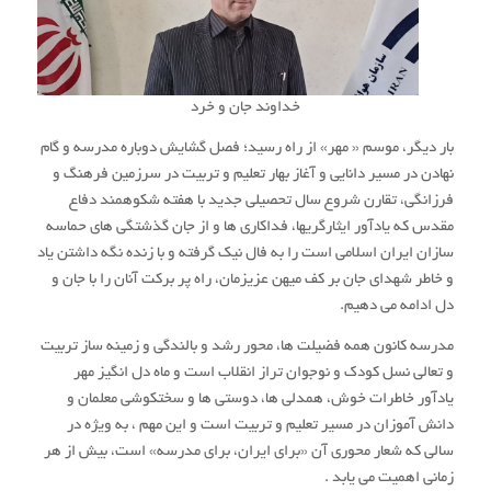
از توانایی یکایک فرزندان میهن اسلامی مسالت دارم.
هوشنگ بهزادی
مدیر کل هواشناسی استان مازندران
/
/
01 مهر 1403
0 دیدگاه
توسط
ایمان نبی پور
UNCATEGORIZED
,
اخبار
برگزاری مراسم جشن میلاد
پیامبر اکرم(ص) و امام جعفر
صادق در اداره کل هواشناسی
مازندران