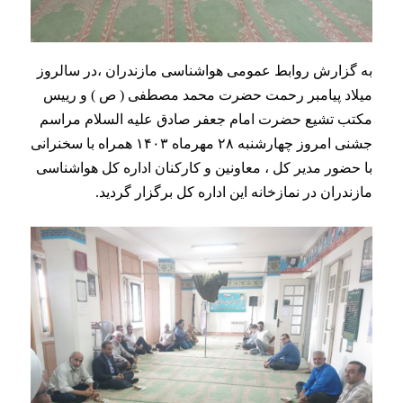
دراین مراسم حجت الاسلام والمسلمین رنجبر با اشاره به
برخی روایات در مورد فضائل رسول گرامی اسلام(ص)، به
اهمیت رسالت نبی مکرم اسلام پرداخت و همدلی و وحدت
را به عنوان عامل مهم و تعیین کننده در سرنوشت اسلام و
مسلمانان دانست.
وی درادامه ضمن بیان اخلاق نیکو پیامبر
اکرم ، افزود: اخلاق و گشاده رویی عمر را طولانی می کند،
رزق و روزی را وسعت می بخشد، موقعیت اجتماعی را
ارتقا داده و مشکلات پیش رو مرتفع می کند.
/
/
30 شهریور 1403
0 دیدگاه
توسط
ایمان نبی پور
UNCATEGORIZED
,
اخبار