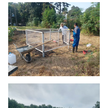
/
/
15 مهر 1403
0 دیدگاه
توسط
ایمان نبی پور
UNCATEGORIZED
,
اخبار
پیام تبریک مدیر کل
هواشناسی استان مازندران به
مناسبت آغاز سال تحصیلی