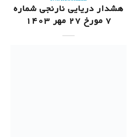
UNCATEGORIZED
هشدار دریایی نارنجی شماره
7 مورخ 27 مهر 1403
/
/
27 مهر 1403
0 دیدگاه
توسط
اصغر بسطامی
UNCATEGORIZED
,
اخبار
سلسله عملیات احداث
ایستگاه های هواشناسی
مازندران