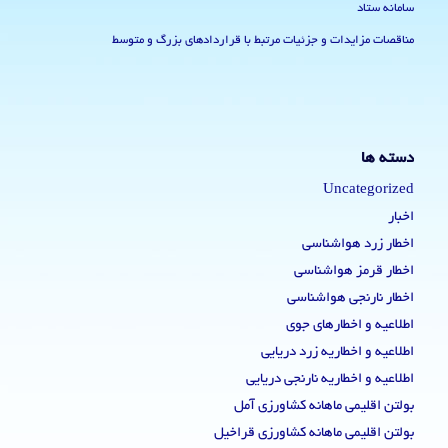
پیش بینی فصلی
پیش بینی کوهستان (علم کوه)
پیش بینی و توصیه های کشاورزی
پیش بینی وضعیت پایداری جو
تحلیل وضعیت جوی
دستاوردهای-علمی،-پژوهشی-و-کاربردی
نشریات تخصصی
روابط عمومی اداره کل هواشناسی مازندران
آدرس: ساری – کیلومتر 5 اتوبان ساری قائمشهر- اداره کل هواشناسی
مازندران
تلفن: 01133136012
ایمیل: info@mazmet.ir