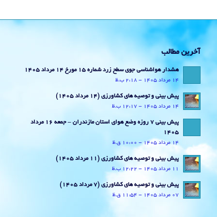
پایگاه اطلاع رسانی دفتر مقام معظم رهبری
پایگاه اطلاع رسانی دولت
پایگاه اطلاع‌رسانی ریاست‌جمهوری اسلامی ایران
سازمان هواشناسی کشور
وزارت راه و شهرسازی جمهوری اسلامی ایران
استانداری مازندران
مرکز ملی پایش و هشدار خشکسالی
سازمان امداد ونجات جمعیت هلال احمر
ستاد اقامه نماز
سازمان جهانی هواشناسی
غربالگری و مراقبت کرونا
سامانه ستاد
مناقصات مزایدات و جزئیات مرتبط با قراردادهای بزرگ و متوسط