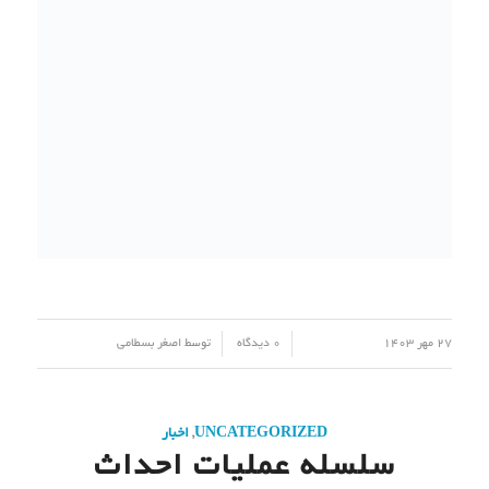
عملیات احداث ایستگاه بارانسنجی عباس آباد
آغاز شد.
به گزارش روابط عمومی هواشناسی مازندران، در راستای سلسله عملیات
احداث ایستگاه های هواشناسی مازندران ،
عملیات احداث ایستگاه