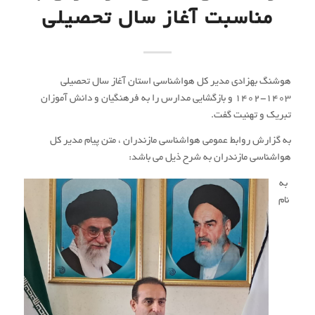
خداوند جان و خرد
بار دیگر، موسم « مهر» از راه رسید؛ فصل گشایش دوباره مدرسه و گام
نهادن در مسیر دانایی و آغاز بهار تعلیم و تربیت در سرزمین فرهنگ و
فرزانگی، تقارن شروع سال تحصیلی جدید با هفته شکوهمند دفاع
مقدس که یادآور ایثارگریها، فداکاری ها و از جان گذشتگی های حماسه
سازان ایران اسلامی است را به فال نیک گرفته و با زنده نگه داشتن یاد
و خاطر شهدای جان بر کف میهن عزیزمان، راه پر برکت آنان را با جان و
دل ادامه می دهیم.
مدرسه کانون همه فضیلت ها، محور رشد و بالندگی و زمینه ساز تربیت
و تعالی نسل کودک و نوجوان تراز انقلاب است و ماه دل انگیز مهر
یادآور خاطرات خوش، همدلی ها، دوستی ها و سختکوشی معلمان و
دانش آموزان در مسیر تعلیم و تربیت است و این مهم ، به ویژه در
سالی که شعار محوری آن «برای ایران، برای مدرسه» است، بیش از هر
زمانی اهمیت می یابد .
اینجانب طلیعه بهار تعلیم و تربیت و آغاز سال تحصیلی جدیدرا به معلمان
پر تلاش، دانش آموزان عزیز و اولیای گرامی، تبریک و تهنیت عرض می
نمایم و از خداوند روزهای سرشار از دانایی، لبریز از شکوفایی و آکنده