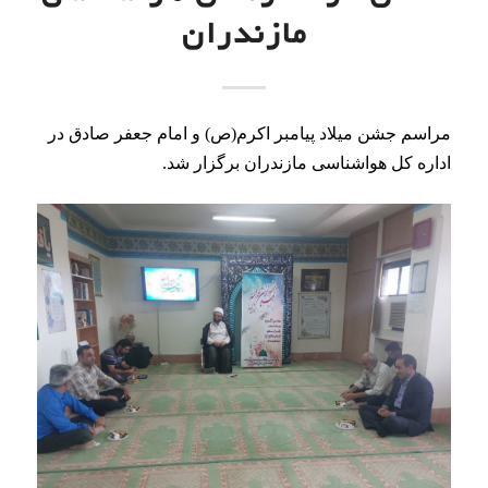
به گزارش روابط عمومی هواشناسی مازندران ،در سالروز
میلاد پیامبر رحمت حضرت محمد مصطفی ( ص ) و رییس
مکتب تشیع حضرت امام جعفر صادق علیه السلام مراسم
جشنی امروز چهارشنبه ۲۸ مهرماه ۱۴۰۳ همراه با سخنرانی
با حضور مدیر کل ، معاونین و کارکنان اداره کل هواشناسی
مازندران در نمازخانه این اداره کل برگزار گردید.