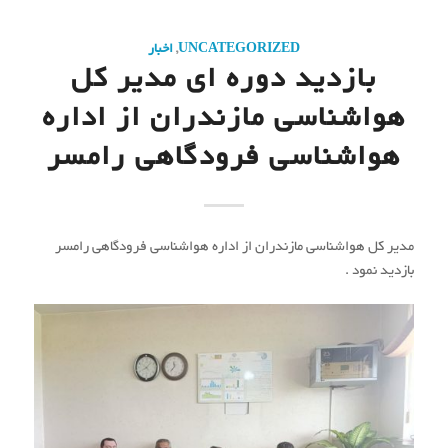
به گزارش روابط عمومی هواشناسی مازندران، روز شنبه ۶ مرداد
۱۴۰۳؛ هوشنگ بهزادی مدیرکل هواشناسی مازندران به اتفاق حسن
معافی مسئول حراست و ایمان نبی پور مسئول روابط عمومی هواشناسی
استان از اداره هواشناسی فرودگاهی رامسر بازدید نمودند. مدیر کل
هواشناسی مازندران ضمن بازدید از ادوات و تجهیزات محوطه پلاتفرم و
ایستگاه هواشناسی، نشستی صمیمی و کاری با رئیس و کارشناس
همدیدی اداره، در خصوص برنامه ریزی جهت پیگیری نواقص فنی
تجهیزات و رسیدگی به امور محوله تصمیماتی اتخاذ شد.