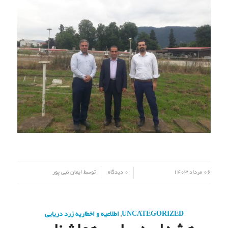
تیر 1403
ادامه مطلب
/
/
01 تیر 1403
0 دیدگاه
توسط
اصغر بسطامی
4
3
2
1
صفحه 1 از 4