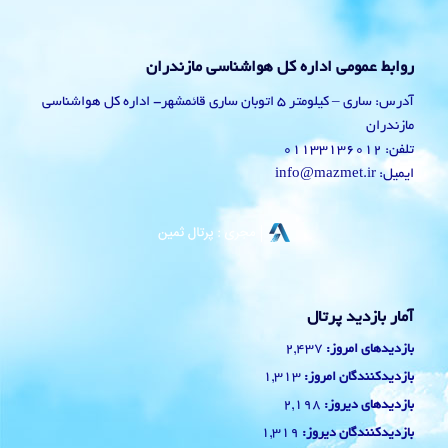
روابط عمومی اداره کل هواشناسی مازندران
آدرس: ساری – کیلومتر 5 اتوبان ساری قائمشهر- اداره کل هواشناسی
مازندران
تلفن: 01133136012
ایمیل: info@mazmet.ir
آمار بازدید پرتال
2,437
بازدیدهای امروز:
1,313
بازدیدکنندگان امروز:
2,198
بازدیدهای دیروز:
1,319
بازدیدکنندگان دیروز: