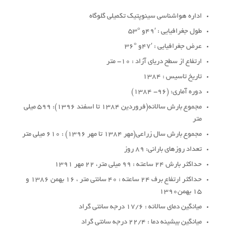
اداره هواشناسی سینوپتیک تکمیلی گلوگاه
طول جغرافیایی : ′49و °53
عرض جغرافیایی : ′47و °36
ارتفاع از سطح دریای آزاد : 10- متر
تاریخ تاسیس : 1384
دوره آماری: (96- 1384)
مجموع بارش سالانه(فروردین 1384 تا اسفند 1396): 599 میلی
متر
مجموع بارش سال زراعی(مهر 1384 تا مهر 1396) : 610 میلی متر
تعداد روزهای بارانی: 89 روز
حداکثر بارش 24 ساعته : 99 میلی متر، 22 مهر 1391
حداکثر ارتفاع برف 24 ساعته : 40 سانتی متر ، 16 بهمن 1386 و
15 بهمن1390
میانگین دمای سالانه : 17/6 درجه سانتی گراد
میانگین بیشینه دما : 22/4 درجه سانتی گراد