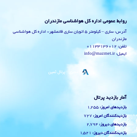
روابط عمومی اداره کل هواشناسی مازندران
آدرس: ساری – کیلومتر 5 اتوبان ساری قائمشهر- اداره کل هواشناسی
مازندران
تلفن: 01133136012
ایمیل: info@mazmet.ir
آمار بازدید پرتال
1,255
بازدیدهای امروز:
727
بازدیدکنندگان امروز:
2,794
بازدیدهای دیروز:
1,521
بازدیدکنندگان دیروز: