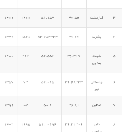
کلاردشت
36.55
51.157
1200
1400
3
1379
1520
53.783333
36.26
4
پشرت
1400
213
52.553
36.317
5
شیاده
بند پی
6
چمستان
36.48333
52.015
73
1357
نور
7
تنکابن
36.81
50.9
7-
1399
1402
1995
51.10194
36.32306
8
دلیر
چالوس