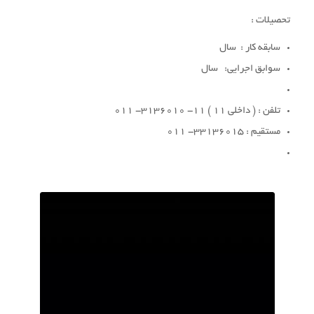
تحصیلات :
سابقه کار : سال
سوابق اجرایی: سال
تلفن : ( داخلی 11 ) 11- 3136010- 011
مستقیم : 33136015- 011