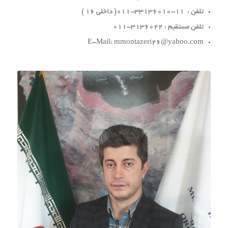
تلفن : 11-33136010-011( داخلی 16 )
تلفن مستقیم : 3136022-011
E-Mail: mmontazeri26@yahoo.com