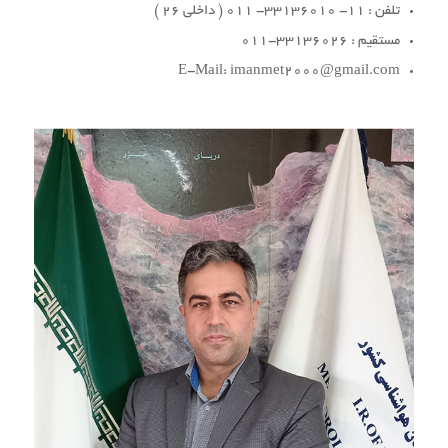
تلفن : 11- 33136010- 011 ( داخلی 26 )
مستقیم : 33136026-011
E-Mail: imanmet2000@gmail.com