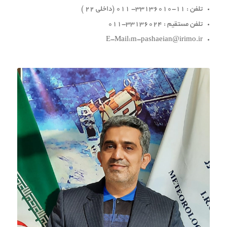
تلفن : 11-33136010- 011 (داخلی 22 )
تلفن مستقیم : 33136024-011
E-Mail:m-pashaeian@irimo.ir