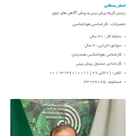
اصغر بسطامی
رئیس گروه پیش بینی و پیش آگاهی های جوی
تحصیلات : کارشناسی هواشناسی
سابقه کار : 30 سال
سوابق اجرایی : 7 سال
کارشناس هواشناسی همدیدی
کارشناس مسئول پیش بینی
تلفن : ( داخلی 27 ) 11- 3136010- 011
مستقیم : 33136025