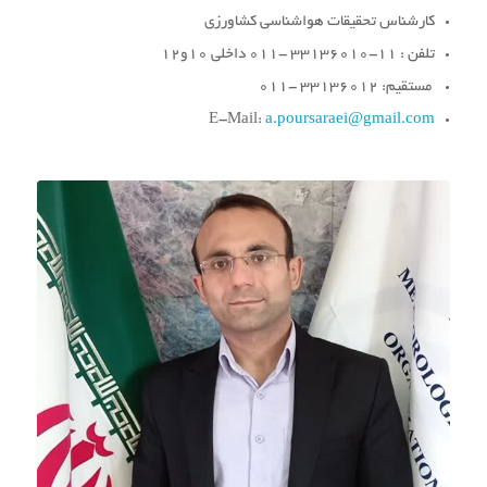
کارشناس تحقیقات هواشناسی کشاورزی
تلفن : 11-33136010 -011 داخلی 10و12
مستقیم: 33136012 -011
E-Mail:
a.poursaraei@gmail.com