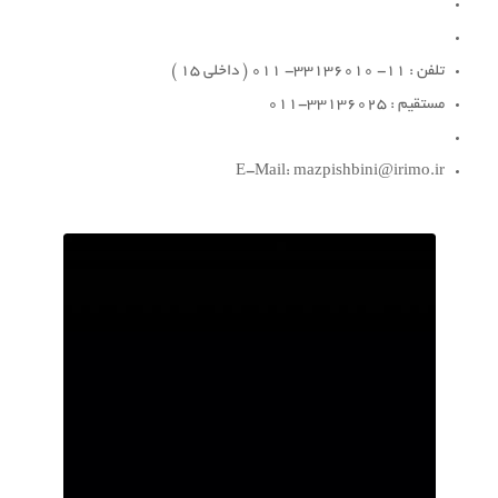
تلفن : 11- 33136010- 011 ( داخلی 15 )
مستقیم : 33136025-011
E-Mail: mazpishbini@irimo.ir