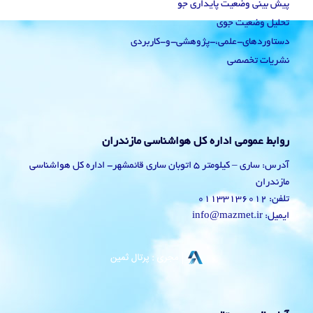
پیش بینی وضعیت پایداری جو
تحلیل وضعیت جوی
دستاوردهای-علمی،-پژوهشی-و-کاربردی
نشریات تخصصی
روابط عمومی اداره کل هواشناسی مازندران
آدرس: ساری – کیلومتر 5 اتوبان ساری قائمشهر- اداره کل هواشناسی
مازندران
تلفن: 01133136012
ایمیل: info@mazmet.ir