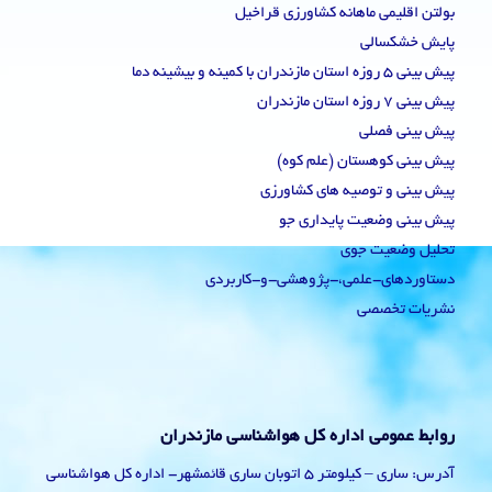
بولتن اقلیمی ماهانه کشاورزی قراخیل
پایش خشکسالی
پیش بینی 5 روزه استان مازندران با کمینه و بیشینه دما
پیش بینی 7 روزه استان مازندران
پیش بینی فصلی
پیش بینی کوهستان (علم کوه)
پیش بینی و توصیه های کشاورزی
پیش بینی وضعیت پایداری جو
تحلیل وضعیت جوی
دستاوردهای-علمی،-پژوهشی-و-کاربردی
نشریات تخصصی
روابط عمومی اداره کل هواشناسی مازندران
آدرس: ساری – کیلومتر 5 اتوبان ساری قائمشهر- اداره کل هواشناسی