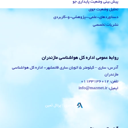
پیش بینی وضعیت پایداری جو
تحلیل وضعیت جوی
دستاوردهای-علمی،-پژوهشی-و-کاربردی
نشریات تخصصی
روابط عمومی اداره کل هواشناسی مازندران
آدرس: ساری – کیلومتر 5 اتوبان ساری قائمشهر- اداره کل هواشناسی
مازندران
تلفن: 01133136012
ایمیل: info@mazmet.ir