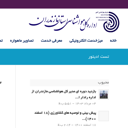
خانه
میزخدمت الکترونیکی
معرفی خدمت
تصاویر ماهواره
تص
تست ادیتور
س
محبوب
بازدید دوره ای مدیر کل هواشناسی مازندران از
اداره رادار ا...
04 مرداد 1403 - 5:51 ب.ظ
پیش بینی و توصیه های کشاورزی (18 اسفند
1400)...
18 اسفند 1400 - 2:14 ب.ظ