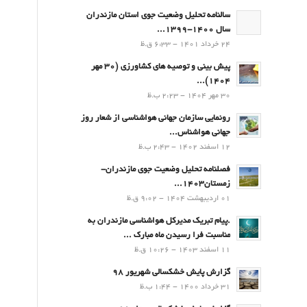
سالنامه تحلیل وضعیت جوی استان مازندران
سال 1400-1399...
24 خرداد 1401 - 6:33 ق.ظ
پیش بینی و توصیه های کشاورزی (30 مهر
۱۴۰۴)...
30 مهر 1404 - 2:23 ب.ظ
رونمایی سازمان جهانی هواشناسی از شعار روز
جهانی هواشناس...
12 اسفند 1402 - 2:43 ب.ظ
فصلنامه تحلیل وضعیت جوی مازندران-
زمستان۱۴۰۳...
01 اردیبهشت 1404 - 9:02 ق.ظ
.پيام تبريك مدیرکل هواشناسی مازندران به
مناسبت فرا رسيدن ماه مبارك ...
11 اسفند 1403 - 10:26 ق.ظ
گزارش پایش خشکسالی شهریور 98
31 خرداد 1400 - 1:44 ب.ظ