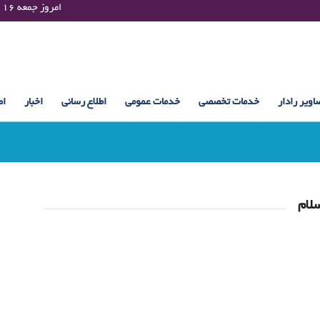
Friday 07 August 2026 , 14:36 UTC ¤¤¤¤ امروز جمعه ۱۶ مرداد ۱۴۰۵ساعت : ۱۴:۳۶
اویر رادار
خدمات تخصصی
خدمات عمومی
اطلاع رسانی
اخبار
اط
لام