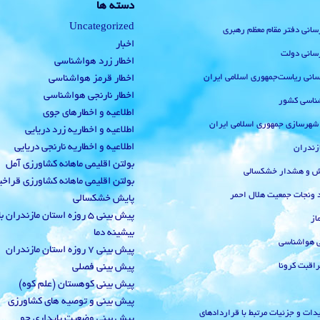
دسته ها
Uncategorized
رسانی دفتر مقام معظم رهبری
اخبار
رسانی دولت
اخطار زرد هواشناسی
‌رسانی ریاست‌جمهوری اسلامی ایران
اخطار قرمز هواشناسی
اخطار نارنجی هواشناسی
ناسی کشور
اطلاعیه و اخطارهای جوی
 شهرسازی جمهوری اسلامی ایران
اطلاعیه و اخطاریه زرد دریایی
اطلاعیه و اخطاریه نارنجی دریایی
زندران
بولتن اقلیمی ماهانه کشاورزی آمل
یش و هشدار خشکسالی
بولتن اقلیمی ماهانه کشاورزی قراخ
 ونجات جمعیت هلال احمر
پایش خشکسالی
پیش بینی 5 روزه استان مازندران
از
بیشینه دما
ی هواشناسی
پیش بینی 7 روزه استان مازندران
راقبت کرونا
پیش بینی فصلی
پیش بینی کوهستان (علم کوه)
پیش بینی و توصیه های کشاورزی
دات و جزئیات مرتبط با قراردادهای
پیش بینی وضعیت پایداری جو