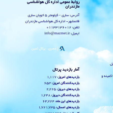
روابط عمومی اداره کل هواشناسی
مازندران
آدرس: ساری – کیلومتر 5 اتوبان ساری
قائمشهر- اداره کل هواشناسی مازندران
تلفن: 01133136012
ایمیل: info@mazmet.ir
یل
آمار بازدید پرتال
 با کمینه و
1,117
بازدیدهای امروز:
653
بازدیدکنندگان امروز:
2,225
بازدیدهای دیروز:
1,248
بازدیدکنندگان دیروز:
64,724
بازدیدهای این ماه:
1,721,735
بازدیدهای امسال: