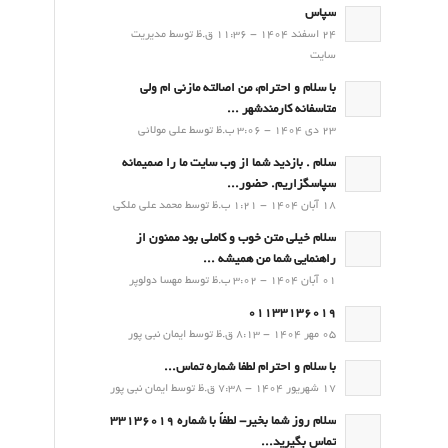
سپاس
24 اسفند 1404 - 11:36 ق.ظ توسط مدیریت
سایت
با سلام و احترام، من اصالته مازنی ام ولی
متاسفانه کارمندشهر ...
23 دی 1404 - 3:06 ب.ظ توسط علی مولائی
سلام . بازدید شما از وب سایت ما را صمیمانه
سپاسگزاریم. حضور...
18 آبان 1404 - 1:21 ب.ظ توسط محمد علی ملکی
سلام خیلی متن خوب و کاملی بود ممنون از
راهنمایی شما من همیشه ...
01 آبان 1404 - 3:02 ب.ظ توسط مهسا دولوپر
01133136019
05 مهر 1404 - 8:13 ق.ظ توسط ایمان نبی پور
با سلام و احترام لطفا شماره تماس...
17 شهریور 1404 - 7:38 ق.ظ توسط ایمان نبی پور
سلام روز شما بخیر- لطفاً با شماره 33136019
تماس بگیرید...