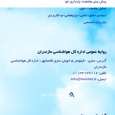
پیش بینی وضعیت پایداری جو
تحلیل وضعیت جوی
دستاوردهای-علمی،-پژوهشی-و-کاربردی
نشریات تخصصی
روابط عمومی اداره کل هواشناسی مازندران
آدرس: ساری – کیلومتر 5 اتوبان ساری قائمشهر- اداره کل هواشناسی
مازندران
تلفن: 01133136012
ایمیل: info@mazmet.ir