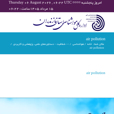
Thursday 06 August 2026 , 06:22 UTC ¤¤¤¤ امروز پنجشنبه
۱۵ مرداد ۱۴۰۵ساعت : ۰۶:۲۲
air pollution
مکان شما:
خانه
/
هواشناسی
/
— شفافیت – دستاوردهای علمی، پژوهشی و کاربردی
/
air pollution
air pollution