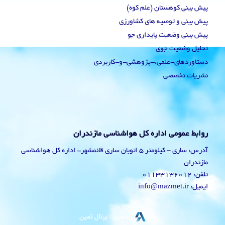
پیش بینی کوهستان (علم کوه)
پیش بینی و توصیه های کشاورزی
پیش بینی وضعیت پایداری جو
تحلیل وضعیت جوی
دستاوردهای-علمی،-پژوهشی-و-کاربردی
نشریات تخصصی
روابط عمومی اداره کل هواشناسی مازندران
آدرس: ساری – کیلومتر 5 اتوبان ساری قائمشهر- اداره کل هواشناسی
مازندران
تلفن: 01133136012
ایمیل: info@mazmet.ir