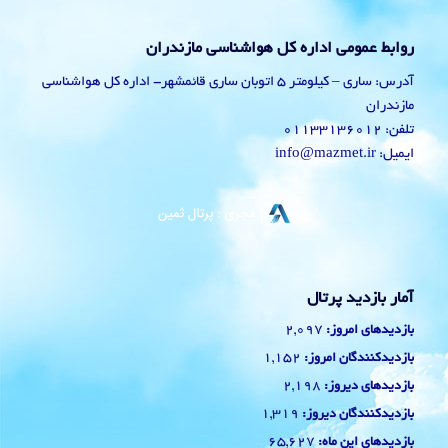
روابط عمومی اداره کل هواشناسی مازندران
آدرس: ساری – کیلومتر 5 اتوبان ساری قائمشهر- اداره کل هواشناسی
مازندران
تلفن: 01133136012
ایمیل: info@mazmet.ir
آمار بازدید پرتال
2,097
بازدیدهای امروز:
1,152
بازدیدکنندگان امروز:
2,198
بازدیدهای دیروز:
1,319
بازدیدکنندگان دیروز:
65,627
بازدیدهای این ماه: