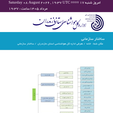
Saturday 08 August 2026 , 19:37 UTC ¤¤¤¤ امروز شنبه ۱۷
مرداد ۱۴۰۵ساعت : ۱۹:۳۷
ساختار سازمانی
مکان شما:
خانه
/
معرفی اداره کل هواشناسی استان مازندران
/
ساختار سازمانی