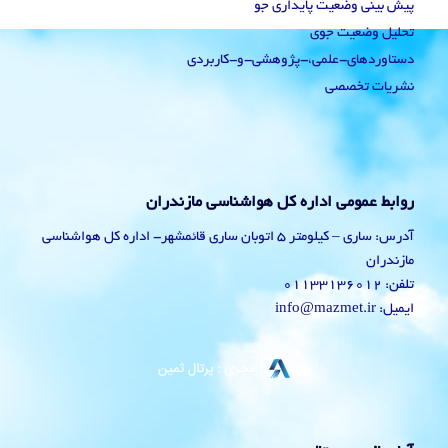
پیش بینی وضعیت پایداری جو
تحلیل وضعیت جوی
دستاوردهای-علمی،-پژوهشی-و-کاربردی
نشریات تخصصی
روابط عمومی اداره کل هواشناسی مازندران
آدرس: ساری – کیلومتر 5 اتوبان ساری قائمشهر- اداره کل هواشناسی
مازندران
تلفن: 01133136012
ایمیل: info@mazmet.ir