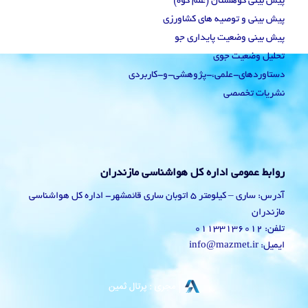
پیش بینی کوهستان (علم کوه)
پیش بینی و توصیه های کشاورزی
پیش بینی وضعیت پایداری جو
تحلیل وضعیت جوی
دستاوردهای-علمی،-پژوهشی-و-کاربردی
نشریات تخصصی
روابط عمومی اداره کل هواشناسی مازندران
آدرس: ساری – کیلومتر 5 اتوبان ساری قائمشهر- اداره کل هواشناسی
مازندران
تلفن: 01133136012
ایمیل: info@mazmet.ir