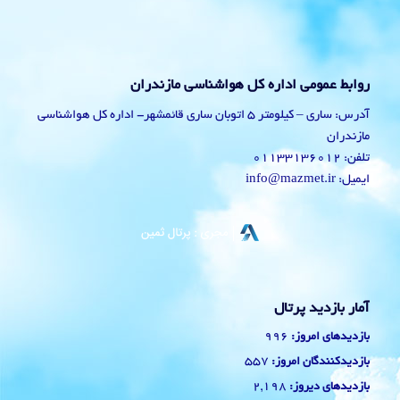
روابط عمومی اداره کل هواشناسی مازندران
آدرس: ساری – کیلومتر 5 اتوبان ساری قائمشهر- اداره کل هواشناسی
مازندران
تلفن: 01133136012
ایمیل: info@mazmet.ir
آمار بازدید پرتال
996
بازدیدهای امروز:
557
بازدیدکنندگان امروز:
2,198
بازدیدهای دیروز: