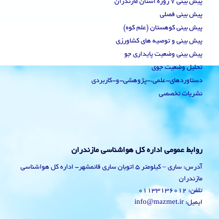
پیش بینی 7 روزه استان مازندران
پیش بینی فصلی
پیش بینی کوهستان (علم کوه)
پیش بینی و توصیه های کشاورزی
پیش بینی وضعیت پایداری جو
تحلیل وضعیت جوی
دستاوردهای-علمی،-پژوهشی-و-کاربردی
نشریات تخصصی
روابط عمومی اداره کل هواشناسی مازندران
آدرس: ساری – کیلومتر 5 اتوبان ساری قائمشهر- اداره کل هواشناسی
مازندران
تلفن: 01133136012
ایمیل: info@mazmet.ir