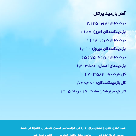
آمار بازدید پرتال
2,145
بازدیدهای امروز:
1,185
بازدیدکنندگان امروز:
2,198
بازدیدهای دیروز:
1,319
بازدیدکنندگان دیروز:
65,675
بازدیدهای این ماه:
1,723,584
بازدیدهای امسال:
1,723,584
کل بازدیدها:
1,768,689
کل بازدیدکنند‌گان:
17 مرداد 1405
تاریخ به‌روزشدن سایت:
کلیه حقوق مادی و معنوی برای اداره کل هواشناسی استان مازندران محفوظ می باشد.
بیانیه حریم خصوصی
بیانیه سطح توافق خدمات
راهبرد مشارکت