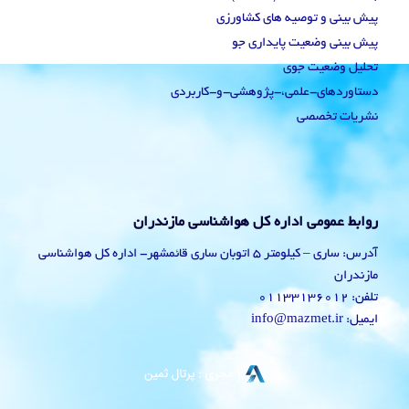
پیش بینی و توصیه های کشاورزی
پیش بینی وضعیت پایداری جو
تحلیل وضعیت جوی
دستاوردهای-علمی،-پژوهشی-و-کاربردی
نشریات تخصصی
روابط عمومی اداره کل هواشناسی مازندران
آدرس: ساری – کیلومتر 5 اتوبان ساری قائمشهر- اداره کل هواشناسی
مازندران
تلفن: 01133136012
ایمیل: info@mazmet.ir