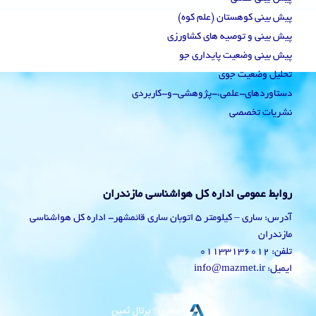
پیش بینی کوهستان (علم کوه)
پیش بینی و توصیه های کشاورزی
پیش بینی وضعیت پایداری جو
تحلیل وضعیت جوی
دستاوردهای-علمی،-پژوهشی-و-کاربردی
نشریات تخصصی
روابط عمومی اداره کل هواشناسی مازندران
آدرس: ساری – کیلومتر 5 اتوبان ساری قائمشهر- اداره کل هواشناسی
مازندران
تلفن: 01133136012
ایمیل: info@mazmet.ir