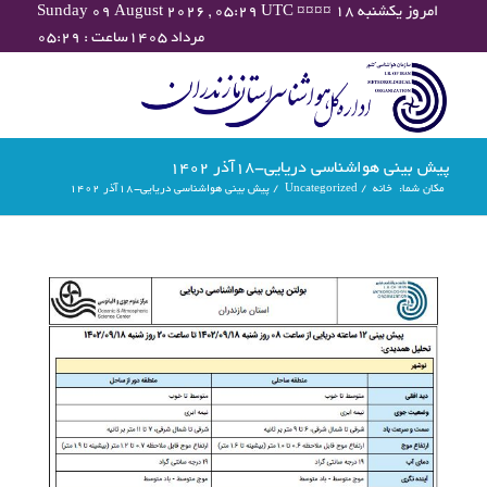
Sunday 09 August 2026 , 05:29 UTC ¤¤¤¤ امروز یکشنبه ۱۸
مرداد ۱۴۰۵ساعت : ۰۵:۲۹
پیش بینی هواشناسی دریایی-18آذر 1402
مکان شما:
خانه
/
Uncategorized
/
پیش بینی هواشناسی دریایی-18آذر 1402