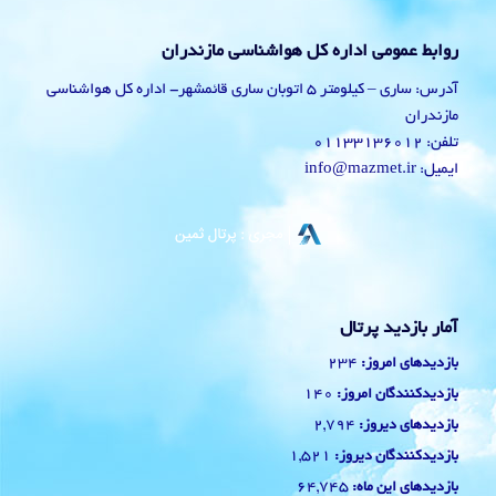
روابط عمومی اداره کل هواشناسی مازندران
آدرس: ساری – کیلومتر 5 اتوبان ساری قائمشهر- اداره کل هواشناسی
مازندران
تلفن: 01133136012
ایمیل: info@mazmet.ir
آمار بازدید پرتال
234
بازدیدهای امروز:
140
بازدیدکنندگان امروز:
2,794
بازدیدهای دیروز:
1,521
بازدیدکنندگان دیروز:
64,745
بازدیدهای این ماه: