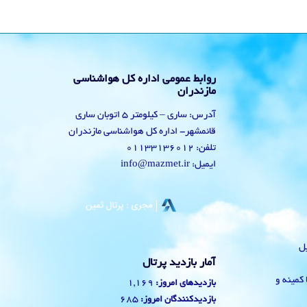
روابط عمومی اداره کل هواشناسی
مازندران
آدرس: ساری – کیلومتر 5 اتوبان ساری
قائمشهر- اداره کل هواشناسی مازندران
تلفن: 01133136012
ایمیل: info@mazmet.ir
یل
آمار بازدید پرتال
 با کمینه و
1,169
بازدیدهای امروز:
685
بازدیدکنندگان امروز: