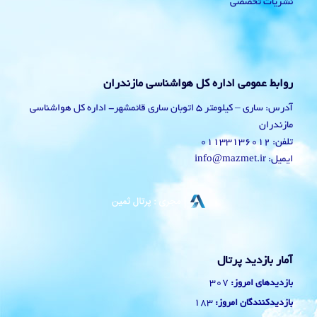
نشریات تخصصی
روابط عمومی اداره کل هواشناسی مازندران
آدرس: ساری – کیلومتر 5 اتوبان ساری قائمشهر- اداره کل هواشناسی
مازندران
تلفن: 01133136012
ایمیل: info@mazmet.ir
آمار بازدید پرتال
307
بازدیدهای امروز:
183
بازدیدکنندگان امروز: