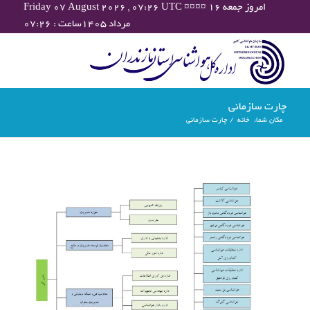
Friday 07 August 2026 , 07:26 UTC ¤¤¤¤ امروز جمعه ۱۶
مرداد ۱۴۰۵ساعت : ۰۷:۲۶
چارت سازمانی
مکان شما:
خانه
/
چارت سازمانی