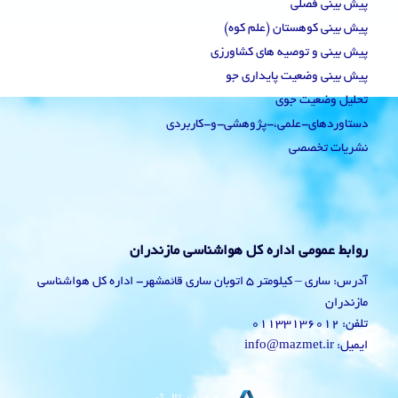
پیش بینی فصلی
پیش بینی کوهستان (علم کوه)
پیش بینی و توصیه های کشاورزی
پیش بینی وضعیت پایداری جو
تحلیل وضعیت جوی
دستاوردهای-علمی،-پژوهشی-و-کاربردی
نشریات تخصصی
روابط عمومی اداره کل هواشناسی مازندران
آدرس: ساری – کیلومتر 5 اتوبان ساری قائمشهر- اداره کل هواشناسی
مازندران
تلفن: 01133136012
ایمیل: info@mazmet.ir