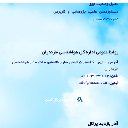
تحلیل وضعیت جوی
دستاوردهای-علمی،-پژوهشی-و-کاربردی
نشریات تخصصی
روابط عمومی اداره کل هواشناسی مازندران
آدرس: ساری – کیلومتر 5 اتوبان ساری قائمشهر- اداره کل هواشناسی
مازندران
تلفن: 01133136012
ایمیل: info@mazmet.ir
آمار بازدید پرتال