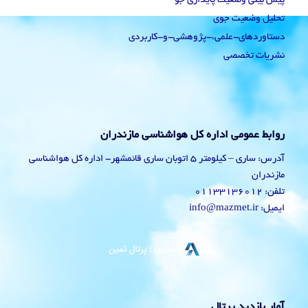
پیش بینی وضعیت پایداری جو
تحلیل وضعیت جوی
دستاوردهای-علمی،-پژوهشی-و-کاربردی
نشریات تخصصی
روابط عمومی اداره کل هواشناسی مازندران
آدرس: ساری – کیلومتر 5 اتوبان ساری قائمشهر- اداره کل هواشناسی
مازندران
تلفن: 01133136012
ایمیل: info@mazmet.ir
آمار بازدید پرتال