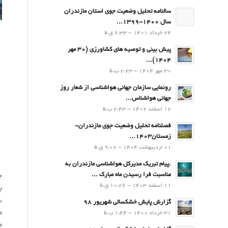
سالنامه تحلیل وضعیت جوی استان مازندران
سال 1400-1399...
24 خرداد 1401 - 6:33 ق.ظ
پیش بینی و توصیه های کشاورزی (30 مهر
۱۴۰۴)...
30 مهر 1404 - 2:23 ب.ظ
رونمایی سازمان جهانی هواشناسی از شعار روز
جهانی هواشناس...
12 اسفند 1402 - 2:43 ب.ظ
فصلنامه تحلیل وضعیت جوی مازندران-
زمستان۱۴۰۳...
01 اردیبهشت 1404 - 9:02 ق.ظ
.پيام تبريك مدیرکل هواشناسی مازندران به
مناسبت فرا رسيدن ماه مبارك ...
چه
11 اسفند 1403 - 10:26 ق.ظ
ساحلى
گزارش پایش خشکسالی شهریور 98
م
31 خرداد 1400 - 1:44 ب.ظ
م