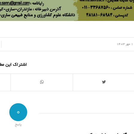
/
هر 1403
اشتراک این مط
0
پاسخ