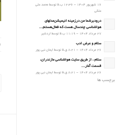
16 شهریور 1404 - 12:36 ب.ظ توسط محمد علی
ملکی
درودبرشما من درزمینه انیمیشن‌مدلهای
هواشناسی چندسال هست که فعال‌هستم...
27 مرداد 1404 - 11:19 ب.ظ توسط اردشیر
سلام و عرض ادب
11 م
26 مرداد 1404 - 8:21 ق.ظ توسط ایمان نبی پور
سلام ، از طریق سایت هواشناسی مازندران،
قسمت آمار...
26 مرداد 1404 - 8:21 ق.ظ توسط ایمان نبی پور
برچسب ها