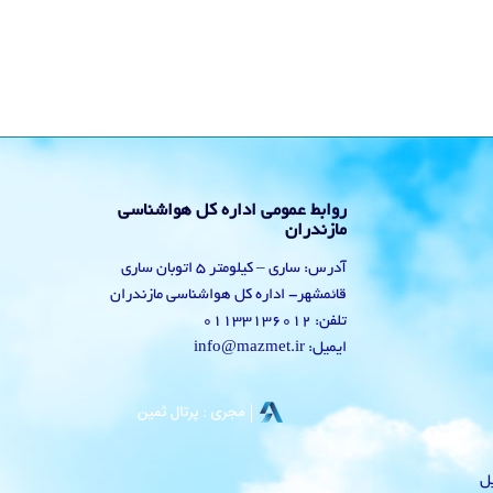
روابط عمومی اداره کل هواشناسی
مازندران
آدرس: ساری – کیلومتر 5 اتوبان ساری
قائمشهر- اداره کل هواشناسی مازندران
تلفن: 01133136012
ایمیل: info@mazmet.ir
یل