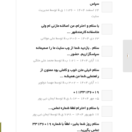
سپاس
24 اسفند 1404 - 11:36 ق.ظ توسط مدیریت
سایت
با سلام و احترام، من اصالته مازنی ام ولی
متاسفانه کارمندشهر ...
23 دی 1404 - 3:06 ب.ظ توسط علی مولائی
سلام . بازدید شما از وب سایت ما را صمیمانه
پیش بینی و توصیه های
سپاسگزاریم. حضور...
کشاورزی (11 مهر۱۴۰۳)
18 آبان 1404 - 1:21 ب.ظ توسط محمد علی ملکی
سلام خیلی متن خوب و کاملی بود ممنون از
راهنمایی شما من همیشه ...
01 آبان 1404 - 3:02 ب.ظ توسط مهسا دولوپر
01133136019
05 مهر 1404 - 8:13 ق.ظ توسط ایمان نبی پور
با سلام و احترام لطفا شماره تماس...
17 شهریور 1404 - 7:38 ق.ظ توسط ایمان نبی پور
سلام روز شما بخیر- لطفاً با شماره 33136019
تماس بگیرید...