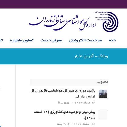
خانه
میزخدمت الکترونیکی
معرفی خدمت
تصاویر ماهواره
تص
وبلاگ - آخرین اخبار
محبوب
ت
بازدید دوره ای مدیر کل هواشناسی مازندران از
اداره رادار ا...
04 مرداد 1403 - 5:51 ب.ظ
پیش بینی و توصیه های کشاورزی (18 اسفند
1400)...
18 اسفند 1400 - 2:14 ب.ظ