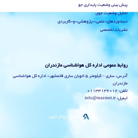
پیش بینی وضعیت پایداری جو
تحلیل وضعیت جوی
دستاوردهای-علمی،-پژوهشی-و-کاربردی
نشریات تخصصی
روابط عمومی اداره کل هواشناسی مازندران
آدرس: ساری – کیلومتر 5 اتوبان ساری قائمشهر- اداره کل هواشناسی
مازندران
تلفن: 01133136012
ایمیل: info@mazmet.ir