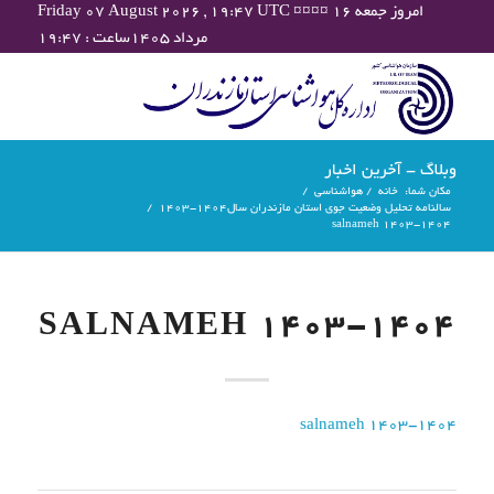
Friday 07 August 2026 , 19:47 UTC ¤¤¤¤ امروز جمعه ۱۶
مرداد ۱۴۰۵ساعت : ۱۹:۴۷
وبلاگ - آخرین اخبار
مکان شما:
خانه
/
هواشناسی
/
سالنامه تحلیل وضعیت جوی استان مازندران سال1404-1403
/
salnameh 1403-1404
SALNAMEH 1403-1404
salnameh 1403-1404