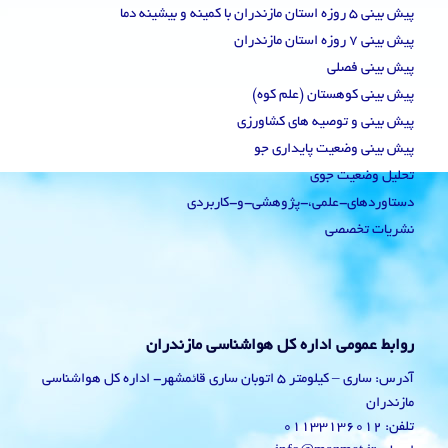
پیش بینی 5 روزه استان مازندران با کمینه و بیشینه دما
پیش بینی 7 روزه استان مازندران
پیش بینی فصلی
پیش بینی کوهستان (علم کوه)
پیش بینی و توصیه های کشاورزی
پیش بینی وضعیت پایداری جو
تحلیل وضعیت جوی
دستاوردهای-علمی،-پژوهشی-و-کاربردی
نشریات تخصصی
روابط عمومی اداره کل هواشناسی مازندران
آدرس: ساری – کیلومتر 5 اتوبان ساری قائمشهر- اداره کل هواشناسی
مازندران
تلفن: 01133136012