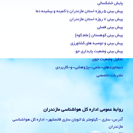
پایش خشکسالی
پیش بینی 5 روزه استان مازندران با کمینه و بیشینه دما
پیش بینی 7 روزه استان مازندران
پیش بینی فصلی
پیش بینی کوهستان (علم کوه)
پیش بینی و توصیه های کشاورزی
پیش بینی وضعیت پایداری جو
تحلیل وضعیت جوی
دستاوردهای-علمی،-پژوهشی-و-کاربردی
نشریات تخصصی
روابط عمومی اداره کل هواشناسی مازندران
آدرس: ساری – کیلومتر 5 اتوبان ساری قائمشهر- اداره کل هواشناسی
مازندران